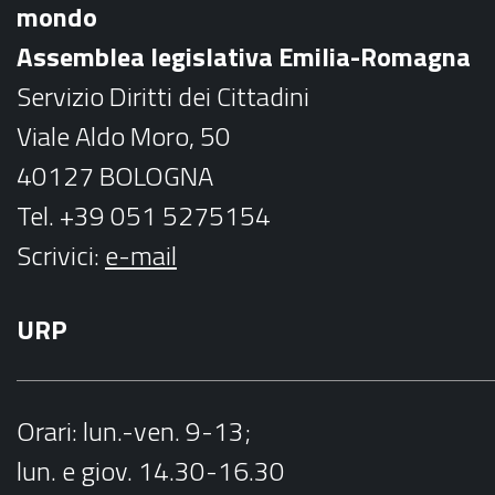
mondo
o
r
Assemblea legislativa Emilia-Romagna
k
a
Servizio Diritti dei Cittadini
m
Viale Aldo Moro, 50
40127 BOLOGNA
Tel. +39 051 5275154
Scrivici:
e-mail
URP
Orari
: lun.-ven. 9-13;
lun. e giov. 14.30-16.30