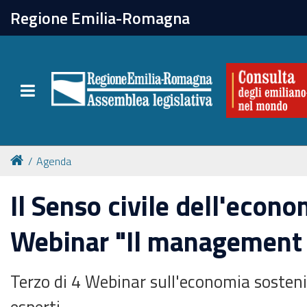
chiudi
Regione Emilia-Romagna
La Consulta
Toggle navigation
Attività
Per chi vive all'estero
Agenda
Newsletter
Il Senso civile dell'econo
Webinar "Il management c
Terzo di 4 Webinar sull'economia sostenib
esperti