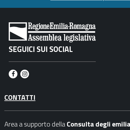
SEGUICI SUI SOCIAL
F
I
a
n
CONTATTI
c
s
e
t
b
a
Area a supporto della
C
onsulta degli emili
o
g