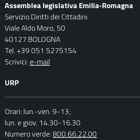
Assemblea legislativa Emilia-Romagna
k
a
Servizio Diritti dei Cittadini
m
Viale Aldo Moro, 50
40127 BOLOGNA
Tel. +39 051 5275154
Scrivici:
e-mail
URP
Orari
: lun.-ven. 9-13;
lun. e giov. 14.30-16.30
Numero verde:
800.66.22.00