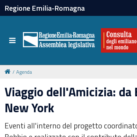
chiudi
Regione Emilia-Romagna
La Consulta
Toggle navigation
Attività
Per chi vive all'estero
Agenda
Newsletter
Viaggio dell'Amicizia: da
New York
Eventi all'interno del progetto coordina
Bobbio e realizzato con il contributo del