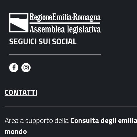
SEGUICI SUI SOCIAL
F
I
a
n
CONTATTI
c
s
e
t
b
a
Area a supporto della
C
onsulta degli emili
o
g
mondo
o
r