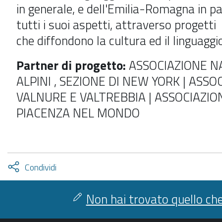
in generale, e dell'Emilia-Romagna in par
tutti i suoi aspetti, attraverso progetti
che diffondono la cultura ed il linguaggi
Partner di progetto:
ASSOCIAZIONE N
ALPINI , SEZIONE DI NEW YORK | ASSO
VALNURE E VALTREBBIA | ASSOCIAZIO
PIACENZA NEL MONDO
Attiva
Condividi
condividi
facebook
twitter
Non hai trovato quello che