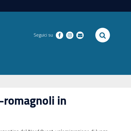
SEARCH
Seguici su
facebook
instagram
email
o-romagnoli in