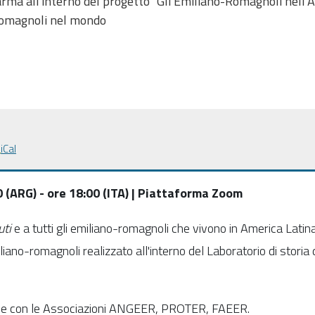
arma all'interno del progetto "Gli Emiliano-Romagnoli nell’
-romagnoli nel mondo
iCal
0 (ARG) - ore 18:00 (ITA) | Piattaforma Zoom
ti
e a tutti gli emiliano-romagnoli che vivono in America Latin
iliano-romagnoli realizzato all'interno del Laboratorio di storia
one con le Associazioni ANGEER, PROTER, FAEER.