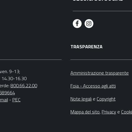
F
I
a
n
TRASPARENZA
c
s
e
t
b
a
.-ven. 9-13;
Amministrazione trasparente
v. 14.30-16.30
o
g
erde:
800.66.22.00
Foia - Accesso agli atti
o
r
4689664
Note legali
e
Copyright
mail
-
PEC
k
a
m
Mappa del sito
,
Privacy
e
Cook