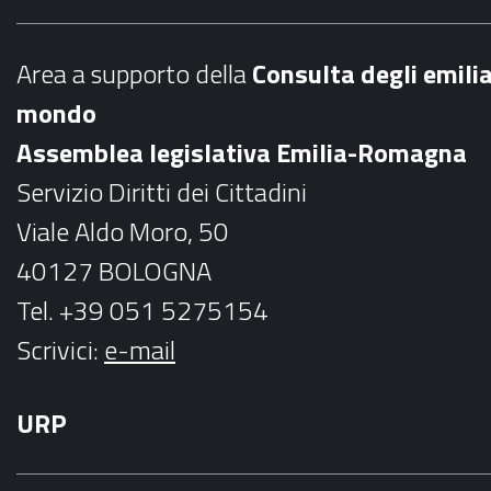
e
t
b
a
Area a supporto della
C
onsulta degli emili
o
g
mondo
o
r
Assemblea legislativa Emilia-Romagna
k
a
Servizio Diritti dei Cittadini
m
Viale Aldo Moro, 50
40127 BOLOGNA
Tel. +39 051 5275154
Scrivici:
e-mail
URP