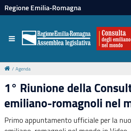
chiudi
Regione Emilia-Romagna
La Consulta
Toggle navigation
Attività
Per chi vive all'estero
Agenda
Newsletter
1° Riunione della Consult
emiliano-romagnoli nel 
Primo appuntamento ufficiale per la nuo
emiliano-romagnoli nel mondo in Video