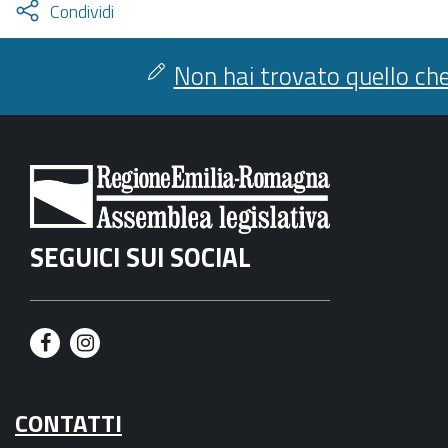
Attiva
Condividi
condividi
facebook
twitter
Non hai trovato quello che
SEGUICI SUI SOCIAL
F
I
a
n
CONTATTI
c
s