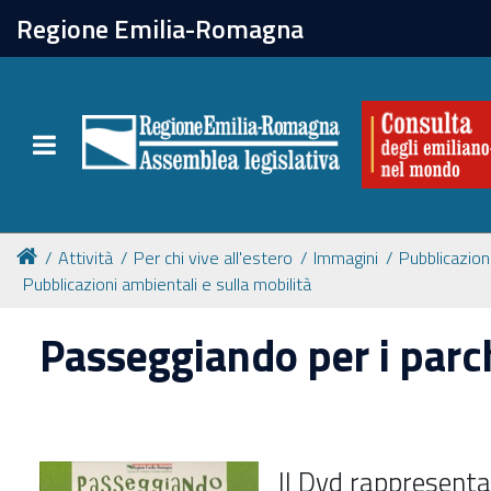
chiudi
Regione Emilia-Romagna
La Consulta
Toggle navigation
Attività
Per chi vive all'estero
Attività
Per chi vive all'estero
Immagini
Pubblicazion
Pubblicazioni ambientali e sulla mobilità
Newsletter
Passeggiando per i parc
Il Dvd rappresenta