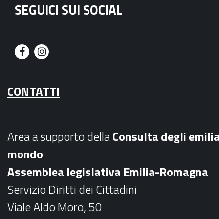
SEGUICI SUI SOCIAL
F
I
a
n
CONTATTI
c
s
e
t
b
a
Area a supporto della
C
onsulta degli emili
o
g
mondo
o
r
Assemblea legislativa Emilia-Romagna
k
a
Servizio Diritti dei Cittadini
m
Viale Aldo Moro, 50