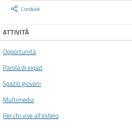
Attiva
Condividi
condividi
facebook
twitter
ATTIVITÀ
Opportunità
Parola di expat
Spazio giovani
Multimedia
Per chi vive all'estero