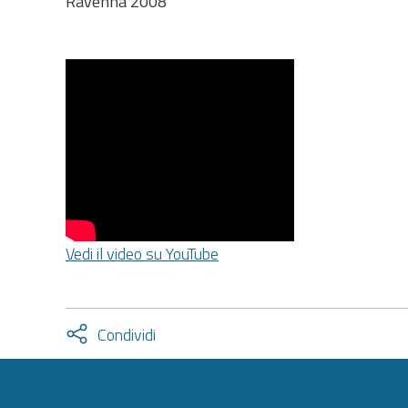
Ravenna 2008
Vedi il video su YouTube
Attiva
Condividi
condividi
facebook
twitter