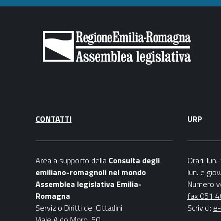
CONTATTI
URP
Area a supporto della
C
onsulta degli
Orari
: lun
emiliano-romagnoli nel mondo
lun. e gio
Assemblea legislativa Emilia-
Numero v
Romagna
fax 051 
Servizio Diritti dei Cittadini
Scrivici
:
e-
Viale Aldo Moro, 50