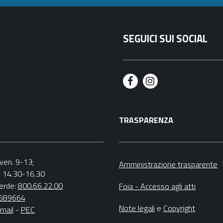
SEGUICI SUI SOCIAL
F
I
a
n
TRASPARENZA
c
s
e
t
b
a
.-ven. 9-13;
Amministrazione trasparente
v. 14.30-16.30
o
g
erde:
800.66.22.00
Foia - Accesso agli atti
o
r
4689664
Note legali
e
Copyright
mail
-
PEC
k
a