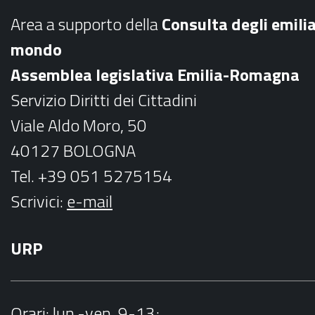
b
a
Area a supporto della
C
onsulta degli emili
o
g
mondo
o
r
Assemblea legislativa Emilia-Romagna
k
a
Servizio Diritti dei Cittadini
m
Viale Aldo Moro, 50
40127 BOLOGNA
Tel. +39 051 5275154
Scrivici:
e-mail
URP
Orari
: lun.-ven. 9-13;