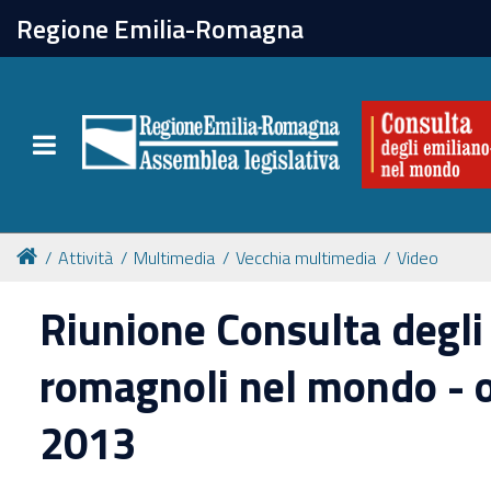
chiudi
Regione Emilia-Romagna
La Consulta
Toggle navigation
Attività
Per chi vive all'estero
Attività
Multimedia
Vecchia multimedia
Video
Newsletter
Riunione Consulta degli
romagnoli nel mondo - 
2013