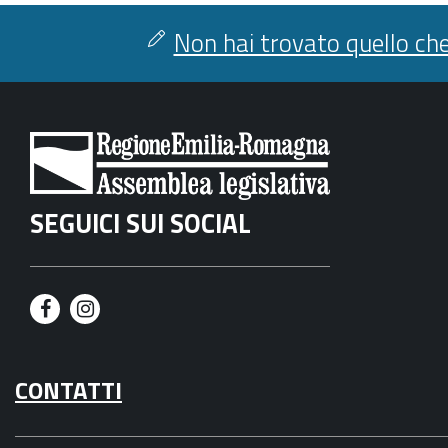
Non hai trovato quello che
SEGUICI SUI SOCIAL
F
I
a
n
CONTATTI
c
s
e
t