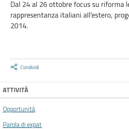
Dal 24 al 26 ottobre focus su riforma l
rappresentanza italiani all’estero, proge
2014.
Attiva
Condividi
condividi
facebook
twitter
ATTIVITÀ
Opportunità
Parola di expat