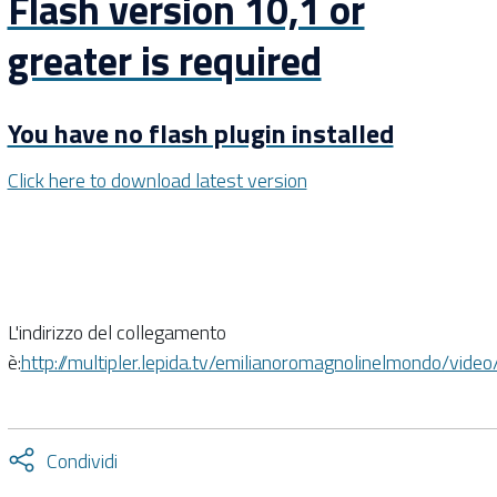
Flash version 10,1 or
greater is required
You have no flash plugin installed
Click here to download latest version
L'indirizzo del collegamento
è:
http://multipler.lepida.tv/emilianoromagnolinelmondo/vi
Attiva
Condividi
condividi
facebook
twitter