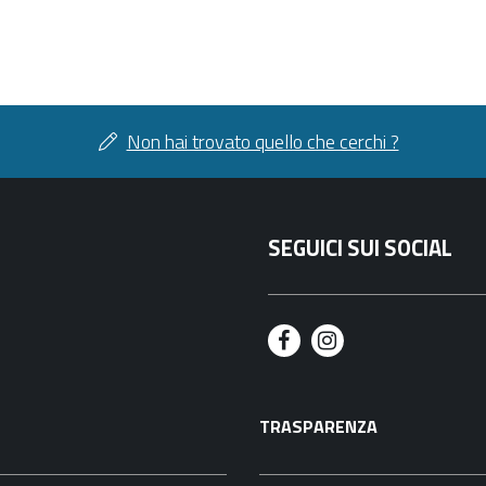
Non hai trovato quello che cerchi ?
SEGUICI SUI SOCIAL
F
I
a
n
TRASPARENZA
c
s
e
t