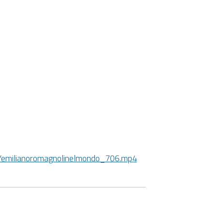
deo/emilianoromagnolinelmondo_706.mp4