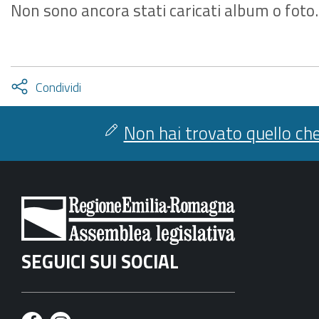
Non sono ancora stati caricati album o foto.
Attiva
Condividi
condividi
facebook
twitter
Non hai trovato quello che
SEGUICI SUI SOCIAL