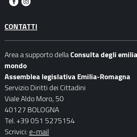
F
I
a
n
CONTATTI
c
s
e
t
b
a
Area a supporto della
C
onsulta degli emili
o
g
mondo
o
r
Assemblea legislativa Emilia-Romagna
k
a
Servizio Diritti dei Cittadini
m
Viale Aldo Moro, 50
40127 BOLOGNA
Tel. +39 051 5275154
Scrivici:
e-mail