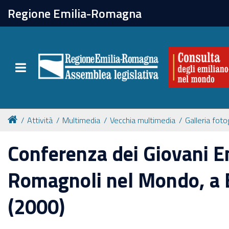
chiudi
Regione Emilia-Romagna
La Consulta
Toggle navigation
Attività
Per chi vive all'estero
Attività
Multimedia
Vecchia multimedia
Galleria foto
Newsletter
Conferenza dei Giovani E
Romagnoli nel Mondo, a 
(2000)