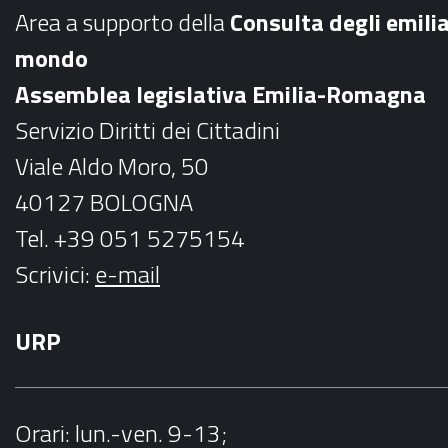
b
a
Area a supporto della
C
onsulta degli emili
o
g
mondo
o
r
Assemblea legislativa Emilia-Romagna
k
a
Servizio Diritti dei Cittadini
m
Viale Aldo Moro, 50
40127 BOLOGNA
Tel. +39 051 5275154
Scrivici:
e-mail
URP
Orari
: lun.-ven. 9-13;