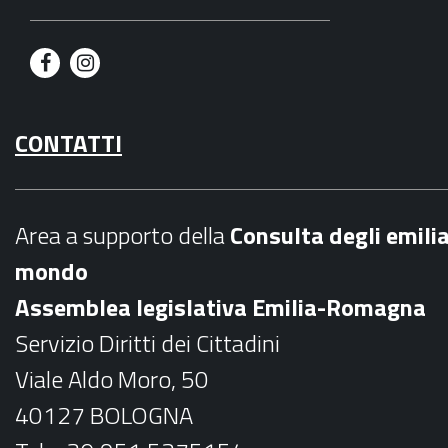
F
I
a
n
CONTATTI
c
s
e
t
b
a
Area a supporto della
C
onsulta degli emili
o
g
mondo
o
r
Assemblea legislativa Emilia-Romagna
k
a
Servizio Diritti dei Cittadini
m
Viale Aldo Moro, 50
40127 BOLOGNA