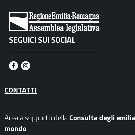
SEGUICI SUI SOCIAL
F
I
a
n
CONTATTI
c
s
e
t
b
a
Area a supporto della
C
onsulta degli emili
o
g
mondo
o
r