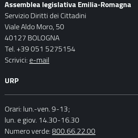
Assemblea legislativa Emilia-Romagna
k
a
Servizio Diritti dei Cittadini
m
Viale Aldo Moro, 50
40127 BOLOGNA
Tel. +39 051 5275154
Scrivici:
e-mail
URP
Orari
: lun.-ven. 9-13;
lun. e giov. 14.30-16.30
Numero verde:
800.66.22.00