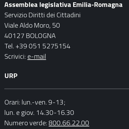
Assemblea legislativa Emilia-Romagna
k
a
Servizio Diritti dei Cittadini
m
Viale Aldo Moro, 50
40127 BOLOGNA
Tel. +39 051 5275154
Scrivici:
e-mail
URP
Orari
: lun.-ven. 9-13;
lun. e giov. 14.30-16.30
Numero verde:
800.66.22.00