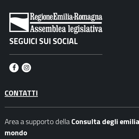
SEGUICI SUI SOCIAL
F
I
a
n
CONTATTI
c
s
e
t
b
a
Area a supporto della
C
onsulta degli emili
o
g
mondo
o
r