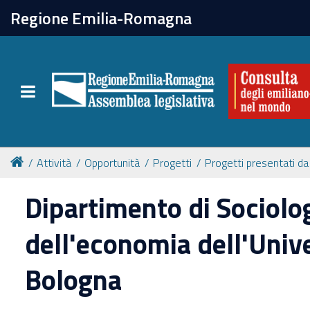
chiudi
Regione Emilia-Romagna
La Consulta
Toggle navigation
Attività
Per chi vive all'estero
Attività
Opportunità
Progetti
Progetti presentati da
Newsletter
Dipartimento di Sociolog
dell'economia dell'Unive
Bologna