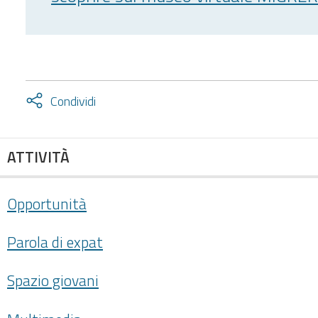
Attiva
Condividi
condividi
facebook
twitter
ATTIVITÀ
Opportunità
Parola di expat
Spazio giovani