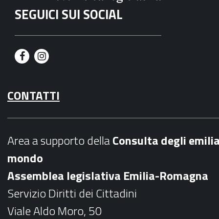
SEGUICI SUI SOCIAL
F
I
a
n
CONTATTI
c
s
e
t
b
a
Area a supporto della
C
onsulta degli emili
o
g
mondo
o
r
Assemblea legislativa Emilia-Romagna
k
a
Servizio Diritti dei Cittadini
m
Viale Aldo Moro, 50