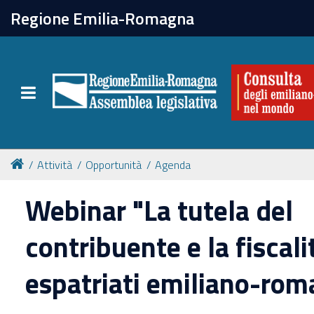
chiudi
Regione Emilia-Romagna
La Consulta
Toggle navigation
Attività
Per chi vive all'estero
Attività
Opportunità
Agenda
Newsletter
Webinar "La tutela del
contribuente e la fiscali
espatriati emiliano-rom