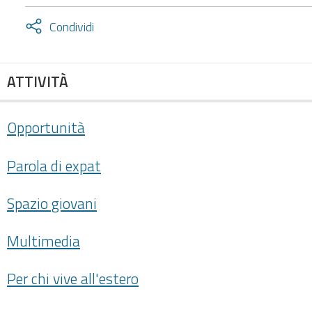
Attiva
Condividi
condividi
facebook
twitter
ATTIVITÀ
Opportunità
Parola di expat
Spazio giovani
Multimedia
Per chi vive all'estero