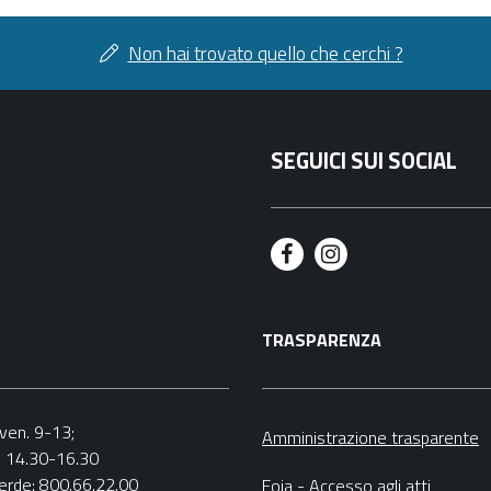
condividi
facebook
twitter
Non hai trovato quello che cerchi ?
SEGUICI SUI SOCIAL
F
I
a
n
TRASPARENZA
c
s
e
t
b
a
.-ven. 9-13;
Amministrazione trasparente
v. 14.30-16.30
o
g
erde:
800.66.22.00
Foia - Accesso agli atti