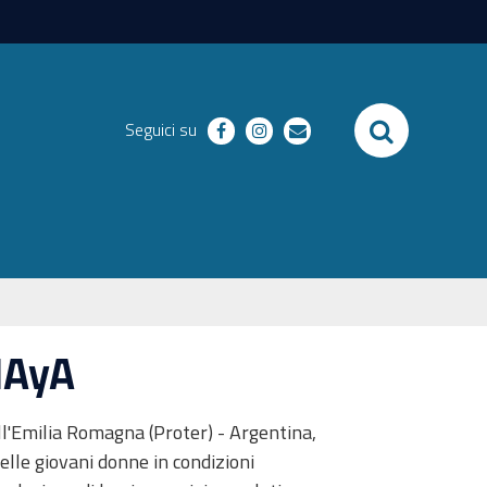
SEARCH
Seguici su
facebook
instagram
email
MAyA
ll'Emilia Romagna (Proter) - Argentina,
elle giovani donne in condizioni