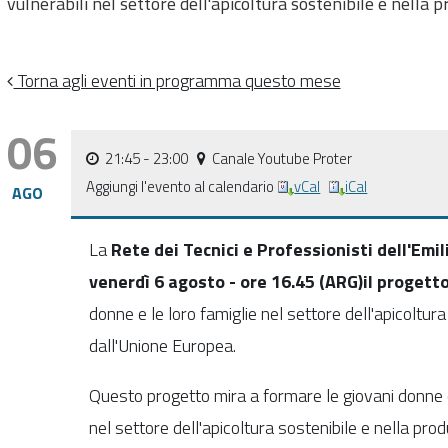
vulnerabili nel settore dell'apicoltura sostenibile e nella p
Torna agli eventi in programma questo mese
06
21:45
- 23:00
Canale Youtube Proter
Aggiungi l'evento al calendario
vCal
iCal
AGO
La
Rete dei Tecnici e Professionisti dell'Emi
venerdì 6 agosto - ore 16.45 (ARG)
il proget
donne e le loro famiglie nel settore dell'apicoltura
dall'Unione Europea.
Questo progetto mira a formare le giovani donne ch
nel settore dell'apicoltura sostenibile e nella produ