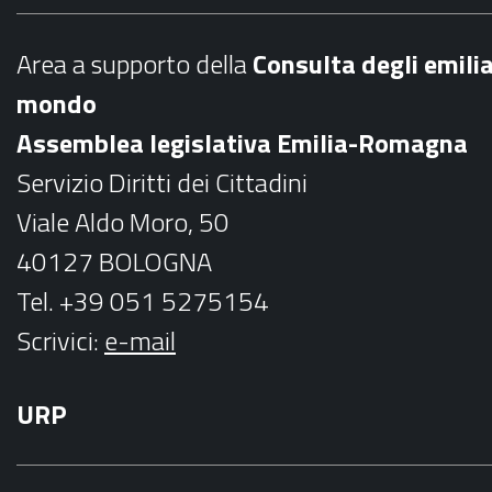
e
t
b
a
Area a supporto della
C
onsulta degli emili
o
g
mondo
o
r
Assemblea legislativa Emilia-Romagna
k
a
Servizio Diritti dei Cittadini
m
Viale Aldo Moro, 50
40127 BOLOGNA
Tel. +39 051 5275154
Scrivici:
e-mail
URP