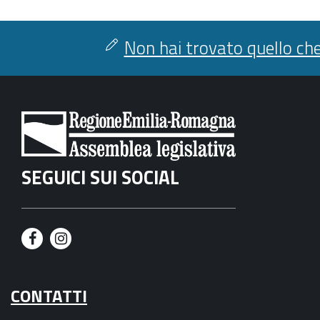
Non hai trovato quello che
SEGUICI SUI SOCIAL
F
I
a
n
CONTATTI
c
s