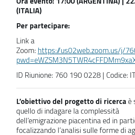
Ora evento: 17:00 (ARGENTINA) | 22
(ITALIA)
Per partecipare:
Link a
Zoom:
https://us02web.zoom.us/j/7
pwd=eWZSM3N5TWR4cFFDMm9xaX
ID Riunione: 760 190 0228 | Codice: 
L’obiettivo del progetto di ricerca
è 
quello di indagare la complessità
dell’emigrazione piacentina ed in part
focalizzando l’analisi sulle forme di 