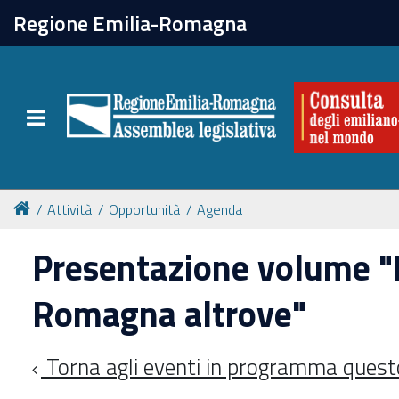
chiudi
Regione Emilia-Romagna
La Consulta
Toggle navigation
Attività
Per chi vive all'estero
Attività
Opportunità
Agenda
Newsletter
Presentazione volume "
Romagna altrove"
Torna agli eventi in programma ques