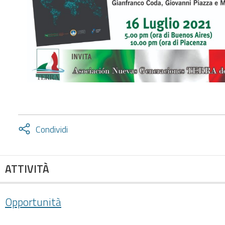
Attiva
Condividi
condividi
facebook
twitter
ATTIVITÀ
Opportunità