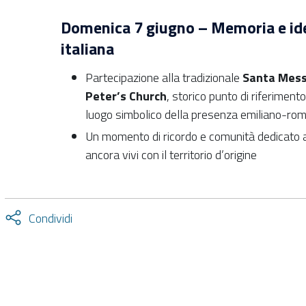
Domenica 7 giugno – Memoria e ide
italiana
Partecipazione alla tradizionale
Santa Messa
Peter’s Church
, storico punto di riferiment
luogo simbolico della presenza emiliano-ro
Un momento di ricordo e comunità dedicato al
ancora vivi con il territorio d’origine
Attiva
Condividi
condividi
facebook
twitter