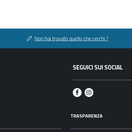
Non hai trovato quello che cerchi ?
SEGUICI SUI SOCIAL
F
I
a
n
TRASPARENZA
c
s
e
t