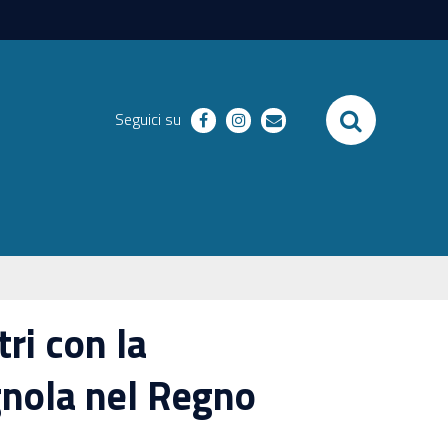
SEARCH
Seguici su
facebook
instagram
email
tri con la
nola nel Regno