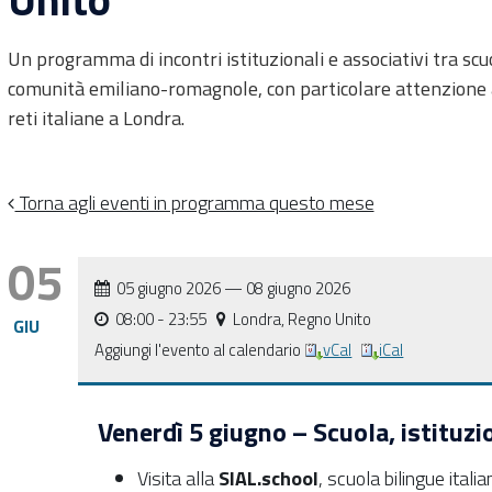
Un programma di incontri istituzionali e associativi tra sc
comunità emiliano-romagnole, con particolare attenzione a
reti italiane a Londra.
Torna agli eventi in programma questo mese
05
05 giugno 2026
—
08 giugno 2026
08:00
- 23:55
Londra, Regno Unito
GIU
Aggiungi l'evento al calendario
vCal
iCal
Venerdì 5 giugno – Scuola, istituzi
Visita alla
SIAL.school
, scuola bilingue ital