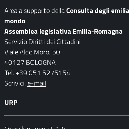
b
a
Area a supporto della
C
onsulta degli emili
o
g
mondo
o
r
Assemblea legislativa Emilia-Romagna
k
a
Servizio Diritti dei Cittadini
m
Viale Aldo Moro, 50
40127 BOLOGNA
Tel. +39 051 5275154
Scrivici:
e-mail
URP
Orari
: lun.-ven. 9-13;