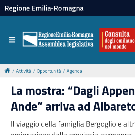
chiudi
Regione Emilia-Romagna
La Consulta
Toggle navigation
Attività
Per chi vive all'estero
Attività
Opportunità
Agenda
Newsletter
La mostra: “Dagli Appenn
Ande” arriva ad Albaret
Il viaggio della famiglia Bergoglio e altr
emigrazione dalla provincia parmense.