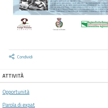
Attiva
Condividi
condividi
facebook
twitter
ATTIVITÀ
Opportunità
Parola di expat