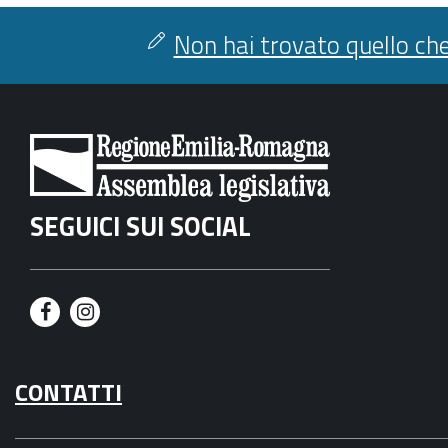
Non hai trovato quello che
SEGUICI SUI SOCIAL
F
I
a
n
CONTATTI
c
s
e
t