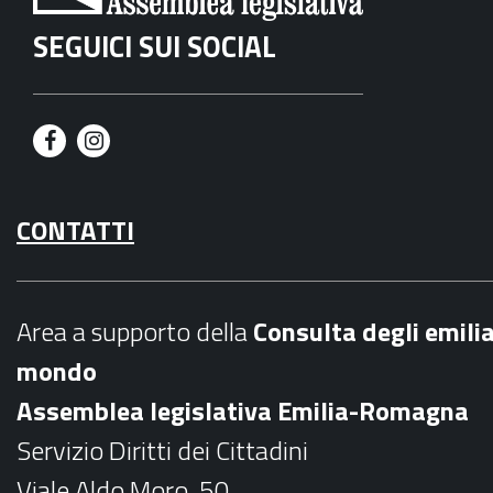
SEGUICI SUI SOCIAL
F
I
a
n
CONTATTI
c
s
e
t
b
a
Area a supporto della
C
onsulta degli emili
o
g
mondo
o
r
Assemblea legislativa Emilia-Romagna
k
a
Servizio Diritti dei Cittadini
m
Viale Aldo Moro, 50