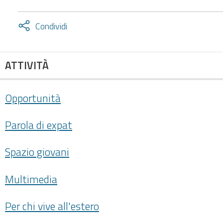
Attiva
Condividi
condividi
facebook
twitter
ATTIVITÀ
Opportunità
Parola di expat
Spazio giovani
Multimedia
Per chi vive all'estero