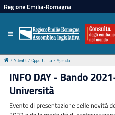
chiudi
Regione Emilia-Romagna
La Consulta
Toggle navigation
Attività
Per chi vive all'estero
Attività
Opportunità
Agenda
Newsletter
INFO DAY - Bando 2021
Università
Evento di presentazione delle novità d
2022 e delle modalità di partecipazione