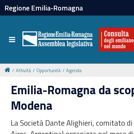
chiudi
Regione Emilia-Romagna
La Consulta
Toggle navigation
Attività
Per chi vive all'estero
Attività
Opportunità
Agenda
Newsletter
Emilia-Romagna da scop
Modena
La Società Dante Alighieri, comitato d
Aires, Argentina) organizza nel mese d