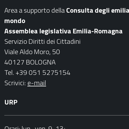
b
a
Area a supporto della
C
onsulta degli emili
o
g
mondo
o
r
Assemblea legislativa Emilia-Romagna
k
a
Servizio Diritti dei Cittadini
m
Viale Aldo Moro, 50
40127 BOLOGNA
Tel. +39 051 5275154
Scrivici:
e-mail
URP
Orari
: lun.-ven. 9-13;