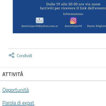
Attiva
Condividi
condividi
facebook
twitter
ATTIVITÀ
Opportunità
Parola di expat