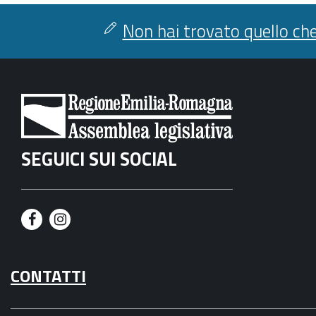
Non hai trovato quello che
SEGUICI SUI SOCIAL
F
I
a
n
CONTATTI
c
s
e
t