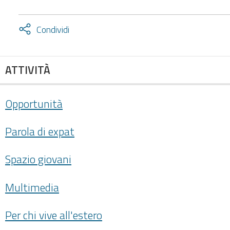
Attiva
Condividi
condividi
facebook
twitter
ATTIVITÀ
Opportunità
Parola di expat
Spazio giovani
Multimedia
Per chi vive all'estero