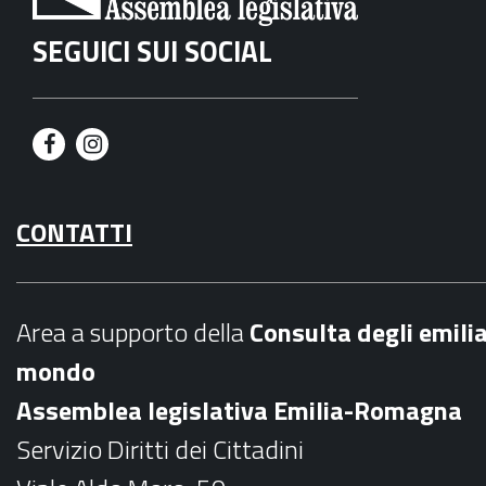
SEGUICI SUI SOCIAL
F
I
a
n
CONTATTI
c
s
e
t
b
a
Area a supporto della
C
onsulta degli emili
o
g
mondo
o
r
Assemblea legislativa Emilia-Romagna
k
a
Servizio Diritti dei Cittadini
m