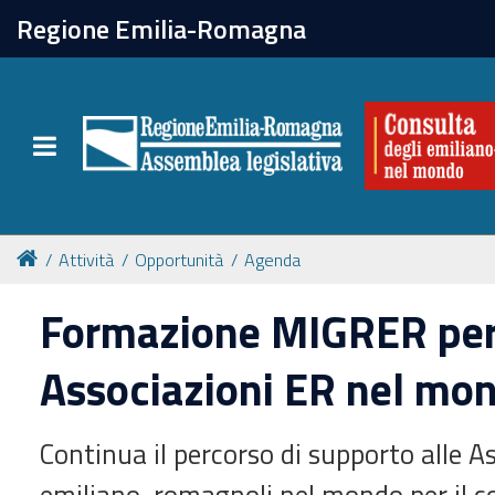
chiudi
Regione Emilia-Romagna
La Consulta
Toggle navigation
Attività
Per chi vive all'estero
Attività
Opportunità
Agenda
Newsletter
Formazione MIGRER pe
Associazioni ER nel mo
Continua il percorso di supporto alle As
emiliano-romagnoli nel mondo per il cor