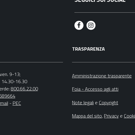
F
I
a
n
TRASPARENZA
c
s
e
t
b
a
.-ven. 9-13;
Amministrazione trasparente
v. 14.30-16.30
o
g
erde:
800.66.22.00
Foia - Accesso agli atti
o
r
4689664
Note legali
e
Copyright
mail
-
PEC
k
a
m
Mappa del sito
,
Privacy
e
Cook