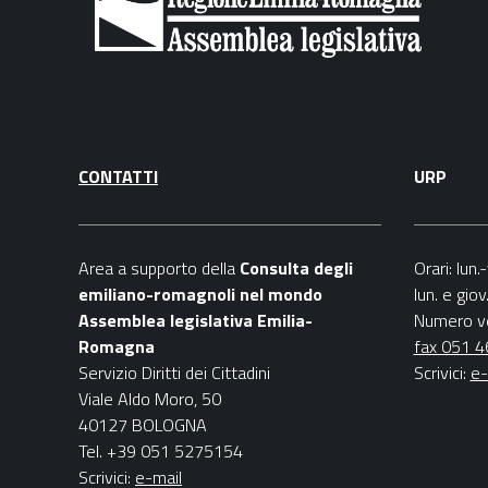
CONTATTI
URP
Area a supporto della
C
onsulta degli
Orari
: lun
emiliano-romagnoli nel mondo
lun. e gio
Assemblea legislativa Emilia-
Numero v
Romagna
fax 051 
Servizio Diritti dei Cittadini
Scrivici
:
e-
Viale Aldo Moro, 50
40127 BOLOGNA
Tel. +39 051 5275154
Scrivici:
e-mail