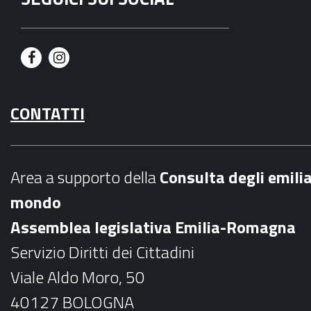
F
I
a
n
CONTATTI
c
s
e
t
b
a
Area a supporto della
C
onsulta degli emili
o
g
mondo
o
r
Assemblea legislativa Emilia-Romagna
k
a
Servizio Diritti dei Cittadini
m
Viale Aldo Moro, 50
40127 BOLOGNA