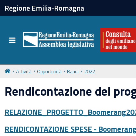
chiudi
Regione Emilia-Romagna
La Consulta
Toggle navigation
Attività
Per chi vive all'estero
Attività
Opportunità
Bandi
2022
Newsletter
Rendicontazione del pro
RELAZIONE_PROGETTO_Boomerang202
RENDICONTAZIONE SPESE - Boomerang