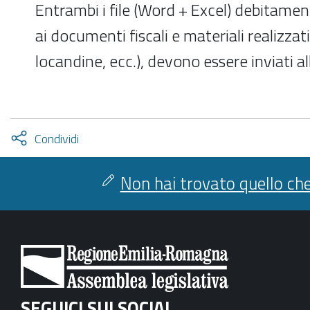
Entrambi i file (Word + Excel) debitamen
ai documenti fiscali e materiali realizzati
locandine, ecc.), devono essere inviati a
Attiva
Condividi
condividi
facebook
twitter
Non hai trovato quello che
SEGUICI SUI SOCIAL