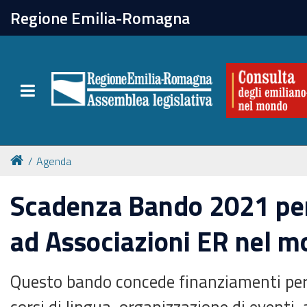
chiudi
Regione Emilia-Romagna
La Consulta
Toggle navigation
Attività
Per chi vive all'estero
Agenda
Newsletter
Scadenza Bando 2021 per
ad Associazioni ER nel 
Questo bando concede finanziamenti per a
corsi di lingua, organizzazione di eventi,