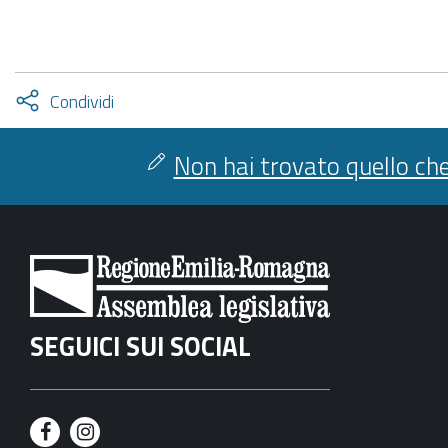
Attiva
Condividi
condividi
facebook
twitter
Non hai trovato quello che
SEGUICI SUI SOCIAL
F
I