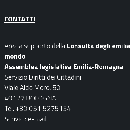
a
n
CONTATTI
c
s
e
t
b
a
Area a supporto della
C
onsulta degli emili
o
g
mondo
o
r
Assemblea legislativa Emilia-Romagna
k
a
Servizio Diritti dei Cittadini
m
Viale Aldo Moro, 50
40127 BOLOGNA
Tel. +39 051 5275154
Scrivici:
e-mail