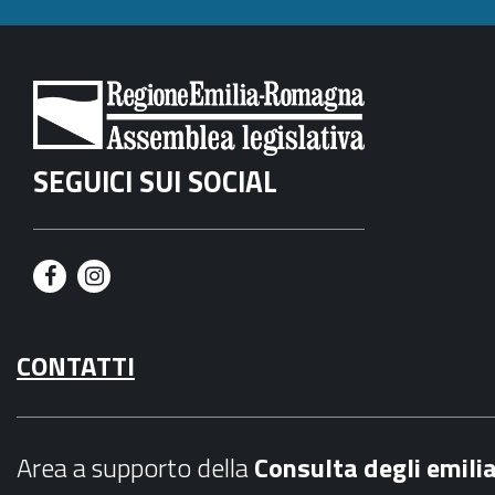
SEGUICI SUI SOCIAL
F
I
a
n
CONTATTI
c
s
e
t
b
a
Area a supporto della
C
onsulta degli emili
o
g