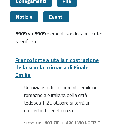
Collegamenti
File
Notizie
Eventi
8909 su 8909
elementi soddisfano i criteri
specificati
Tutti
Francoforte aiuta la ricostruzione
della scuola primaria di Finale
Emilia
Un'iniziativa della comunità emiliano-
romagnola e italiana della città
tedesca. Il 25 ottobre si terrà un
concerto di beneficenza.
Si trova in
NOTIZIE
›
ARCHIVIO NOTIZIE