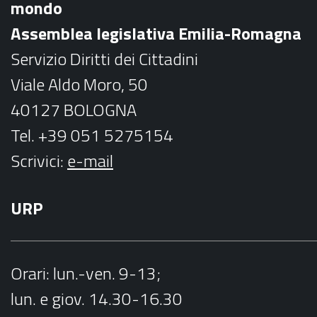
mondo
o
r
Assemblea legislativa Emilia-Romagna
k
a
Servizio Diritti dei Cittadini
m
Viale Aldo Moro, 50
40127 BOLOGNA
Tel. +39 051 5275154
Scrivici:
e-mail
URP
Orari
: lun.-ven. 9-13;
lun. e giov. 14.30-16.30