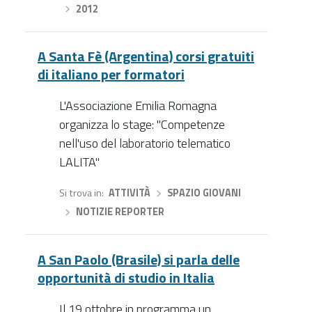
›
2012
A Santa Fè (Argentina) corsi gratuiti
di italiano per formatori
L'Associazione Emilia Romagna
organizza lo stage: "Competenze
nell'uso del laboratorio telematico
LALITA"
Si trova in
ATTIVITÀ
›
SPAZIO GIOVANI
›
NOTIZIE REPORTER
A San Paolo (Brasile) si parla delle
opportunità di studio in Italia
Il 19 ottobre in programma un