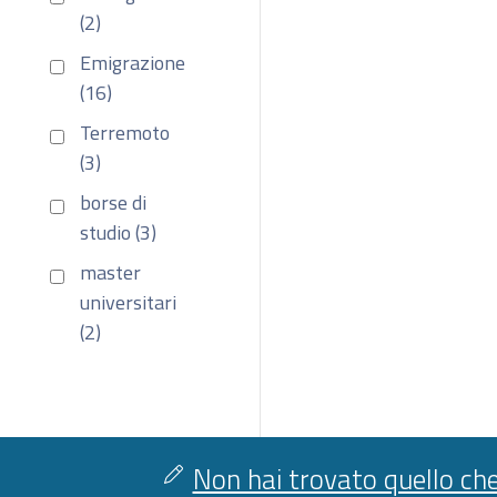
(2)
Emigrazione
(16)
Terremoto
(3)
borse di
studio (3)
master
universitari
(2)
Non hai trovato quello che