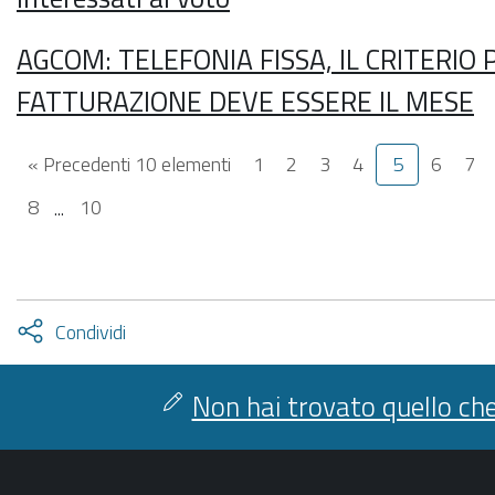
AGCOM: TELEFONIA FISSA, IL CRITERIO 
FATTURAZIONE DEVE ESSERE IL MESE
« Precedenti 10 elementi
1
2
3
4
5
6
7
8
...
10
Attiva
Condividi
condividi
facebook
twitter
Non hai trovato quello che