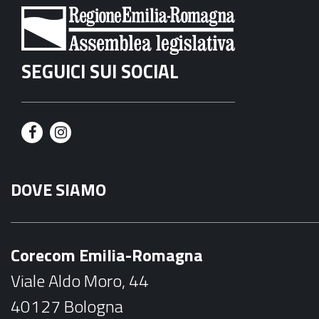
SEGUICI SUI SOCIAL
F
I
a
n
DOVE SIAMO
c
s
e
t
b
a
Corecom Emilia-Romagna
o
g
Viale Aldo Moro, 44
o
r
40127 Bologna
k
a