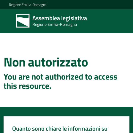
Vai al contenuto
Vai alla navigazione
Vai al footer
Regione Emilia-Romagna
Assemblea legislativa
Assemblea
Regione Emilia-Romagna
legislativa
Regione Emilia-
Romagna
Non autorizzato
Concittadini
You are not authorized to access
Porte
this resource.
aperte
in
Assemblea
Mostre
itineranti
Quanto sono chiare le informazioni su