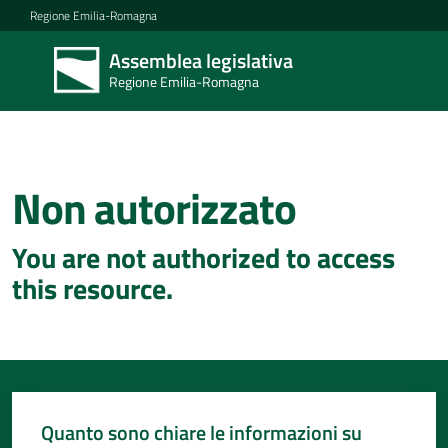
Vai al contenuto
Vai alla navigazione
Vai al footer
Regione Emilia-Romagna
Assemblea legislativa
Assemblea
Regione Emilia-Romagna
legislativa
Regione Emilia-
Romagna
Non autorizzato
Concittadini
You are not authorized to access
Porte
this resource.
aperte
in
Assemblea
Mostre
itineranti
Quanto sono chiare le informazioni su