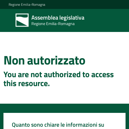
Vai al contenuto
Vai alla navigazione
Vai al footer
Regione Emilia-Romagna
Assemblea legislativa
Assemblea
Regione Emilia-Romagna
legislativa
Regione Emilia-
Romagna
Non autorizzato
Concittadini
You are not authorized to access
Porte
this resource.
aperte
in
Assemblea
Mostre
itineranti
Quanto sono chiare le informazioni su