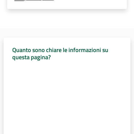
Percorsi
sulla
memoria
Seguici
Quanto sono chiare le informazioni su
su
questa pagina?
Valuta da 1 a 5 stelle
Assemblea
legislativa