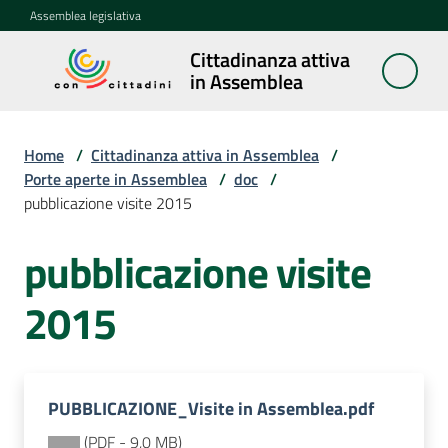
Vai al contenuto
Vai alla navigazione
Vai al footer
Assemblea legislativa
Cittadinanza attiva
Cittadinanza
in Assemblea
attiva in
Assemblea
Home
/
Cittadinanza attiva in Assemblea
/
Porte aperte in Assemblea
/
doc
/
pubblicazione visite 2015
Concittadini
pubblicazione visite
Porte
aperte
2015
in
Assemblea
Menu selezionato
Mostre
PUBBLICAZIONE_Visite in Assemblea.pdf
itineranti
(
PDF
-
9,0 MB
)