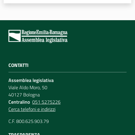
Assemblea
Attività
Argomenti
Per i media
CONTATTI
Per i cittadini
Assemblea legislativa
Viale Aldo Moro, 50
40127 Bologna
Centralino
051 5275226
Cerca telefoni e indirizzi
C.F. 800.625.903.79
TRASPARENZA