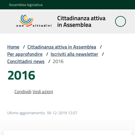
Vai al contenuto
Vai alla navigazione
Vai al footer
Assemblea legislativa
Cittadinanza attiva
Cittadinanza
in Assemblea
attiva in
Assemblea
Home
/
Cittadinanza attiva in Assemblea
/
Per approfondire
/
Iscriviti alla newsletter
/
Concittadini news
/
2016
Concittadini
2016
Porte
aperte
Condividi
Vedi azioni
in
Assemblea
Ultimo aggiornamento
:
18-12-2019 12:07
Mostre
itineranti