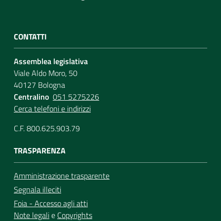
Assemblea
CONTATTI
Attività
Assemblea legislativa
Argomenti
Viale Aldo Moro, 50
40127 Bologna
Per i media
Centralino
051 5275226
Cerca telefoni e indirizzi
C.F. 800.625.903.79
Per i cittadini
TRASPARENZA
Amministrazione trasparente
Segnala illeciti
Foia - Accesso agli atti
Note legali
e
Copyrights