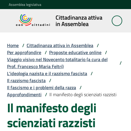
Vai al contenuto
Vai alla navigazione
Vai al footer
Assemblea legislativa
Cittadinanza attiva
Cittadinanza
in Assemblea
attiva in
Assemblea
Home
/
Cittadinanza attiva in Assemblea
/
Per approfondire
/
Proposte educative online
/
Viaggio visivo nel Novecento totalitario (a cura del
Concittadini
/
Prof. Francesco Maria Feltri)
L'ideologia nazista e il razzismo fascista
/
Porte
Il razzismo fascista
/
aperte
Il fascismo e i problemi della razza
/
in
Approfondimenti
/
Il manifesto degli scienziati razzisti
Assemblea
Il manifesto degli
Mostre
scienziati razzisti
itineranti