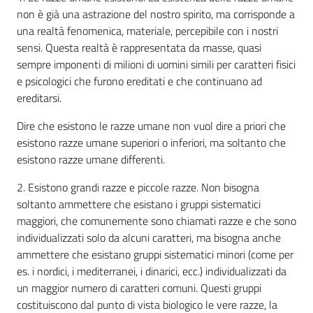
non è già una astrazione del nostro spirito, ma corrisponde a
Assemblea
una realtà fenomenica, materiale, percepibile con i nostri
sensi. Questa realtà è rappresentata da masse, quasi
Attività
sempre imponenti di milioni di uomini simili per caratteri fisici
e psicologici che furono ereditati e che continuano ad
Argomenti
ereditarsi.
Dire che esistono le razze umane non vuol dire a priori che
Per i media
esistono razze umane superiori o inferiori, ma soltanto che
esistono razze umane differenti.
Per i cittadini
2. Esistono grandi razze e piccole razze. Non bisogna
soltanto ammettere che esistano i gruppi sistematici
maggiori, che comunemente sono chiamati razze e che sono
individualizzati solo da alcuni caratteri, ma bisogna anche
ammettere che esistano gruppi sistematici minori (come per
es. i nordici, i mediterranei, i dinarici, ecc.) individualizzati da
un maggior numero di caratteri comuni. Questi gruppi
costituiscono dal punto di vista biologico le vere razze, la