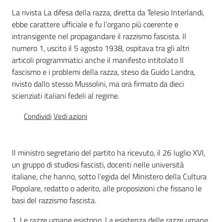
Percorsi
La rivista La difesa della razza, diretta da Telesio Interlandi,
sulla
ebbe carattere ufficiale e fu l’organo più coerente e
memoria
intransigente nel propagandare il razzismo fascista. Il
numero 1, uscito il 5 agosto 1938, ospitava tra gli altri
articoli programmatici anche il manifesto intitolato Il
fascismo e i problemi della razza, steso da Guido Landra,
Seguici
rivisto dallo stesso Mussolini, ma ora firmato da dieci
su
scienziati italiani fedeli al regime.
Condividi
Vedi azioni
Il ministro segretario del partito ha ricevuto, il 26 luglio XVI,
un gruppo di studiosi fascisti, docenti nelle università
italiane, che hanno, sotto l’egida del Ministero della Cultura
Popolare, redatto o aderito, alle proposizioni che fissano le
basi del razzismo fascista.
Assemblea
legislativa
1. Le razze umane esistono. La esistenza delle razze umane