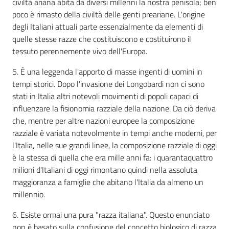
civiltà ariana abita da diversi millenni la nostra penisola; ben
poco è rimasto della civiltà delle genti preariane. L'origine
degli Italiani attuali parte essenzialmente da elementi di
quelle stesse razze che costituiscono e costituirono il
tessuto perennemente vivo dell'Europa.
5. È una leggenda l'apporto di masse ingenti di uomini in
tempi storici. Dopo l'invasione dei Longobardi non ci sono
stati in Italia altri notevoli movimenti di popoli capaci di
influenzare la fisionomia razziale della nazione. Da ciò deriva
che, mentre per altre nazioni europee la composizione
razziale è variata notevolmente in tempi anche moderni, per
l'Italia, nelle sue grandi linee, la composizione razziale di oggi
è la stessa di quella che era mille anni fa: i quarantaquattro
milioni d'Italiani di oggi rimontano quindi nella assoluta
maggioranza a famiglie che abitano l'Italia da almeno un
millennio.
6. Esiste ormai una pura "razza italiana". Questo enunciato
non è basato sulla confusione del concetto biologico di razza