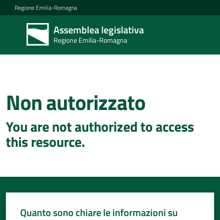
Vai al contenuto
Vai alla navigazione
Vai al footer
Regione Emilia-Romagna
Assemblea legislativa
Assemblea
Regione Emilia-Romagna
legislativa
Regione Emilia-
Romagna
Non autorizzato
Concittadini
You are not authorized to access
Porte
this resource.
aperte
in
Assemblea
Mostre
itineranti
Quanto sono chiare le informazioni su