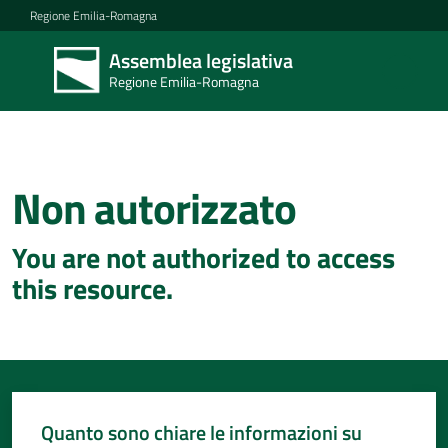
Vai al contenuto
Vai alla navigazione
Vai al footer
Regione Emilia-Romagna
Assemblea legislativa
Assemblea
Regione Emilia-Romagna
legislativa
Regione Emilia-
Romagna
Non autorizzato
Concittadini
You are not authorized to access
Porte
this resource.
aperte
in
Assemblea
Mostre
itineranti
Quanto sono chiare le informazioni su