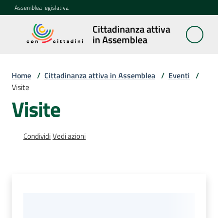
Vai al contenuto
Vai alla navigazione
Vai al footer
Assemblea legislativa
Cittadinanza attiva
Cittadinanza
in Assemblea
attiva in
Assemblea
Home
/
Cittadinanza attiva in Assemblea
/
Eventi
/
Visite
Concittadini
Visite
Porte
Condividi
Vedi azioni
aperte
in
Assemblea
Mostre
itineranti