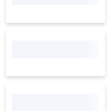
Percorsi
sulla
memoria
Seguici
su
Assemblea
legislativa