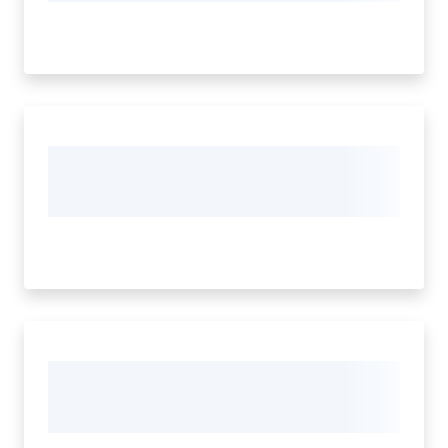
Assemblea
Attività
Argomenti
Per i media
Per i cittadini