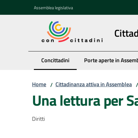
Vai al contenuto
Vai alla navigazione
Vai al footer
Assemblea legislativa
Citta
Concittadini
Porte aperte in Assem
Menu selezionato
Home
Cittadinanza attiva in Assemblea
/
Una lettura per 
Diritti