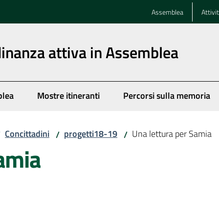
Assemblea
Attivi
dinanza attiva in Assemblea
blea
Mostre itineranti
Percorsi sulla memoria
Concittadini
progetti18-19
Una lettura per Samia
/
/
/
Samia