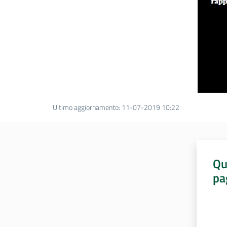
Ultimo aggiornamento
:
11-07-2019 10:22
Qu
pa
Valut