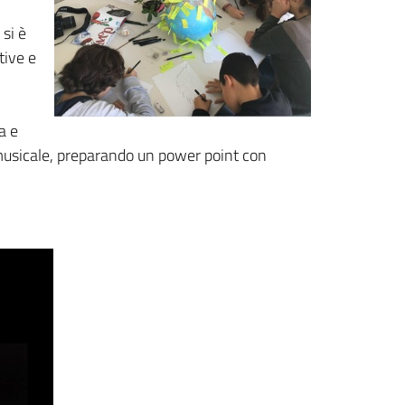
 si è
tive e
a e
la musicale, preparando un power point con