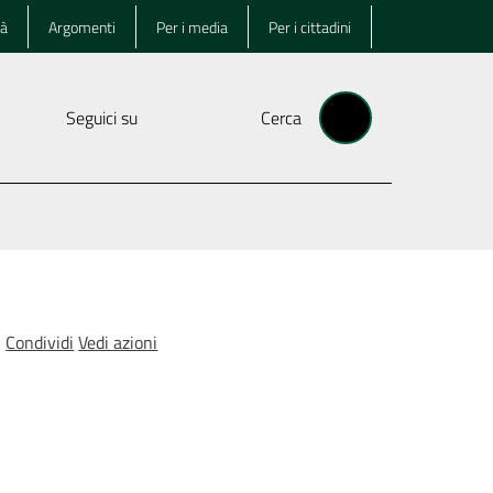
tà
Argomenti
Per i media
Per i cittadini
Seguici su
Cerca
Condividi
Vedi azioni