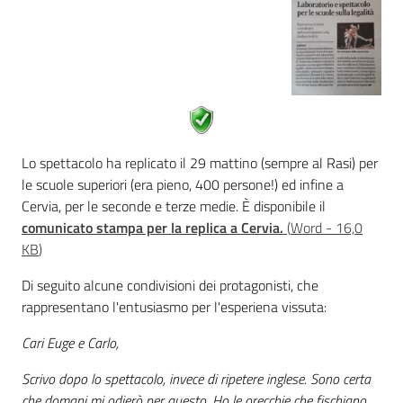
Lo spettacolo ha replicato il 29 mattino (sempre al Rasi) per
le scuole superiori (era pieno, 400 persone!) ed infine a
Cervia, per le seconde e terze medie. È disponibile il
comunicato stampa per la replica a Cervia.
(
Word
-
16,0
KB
)
Di seguito alcune condivisioni dei protagonisti, che
rappresentano l'entusiasmo per l'esperiena vissuta:
Cari Euge e Carlo,
Scrivo dopo lo spettacolo, invece di ripetere inglese. Sono certa
che domani mi odierò per questo. Ho le orecchie che fischiano,