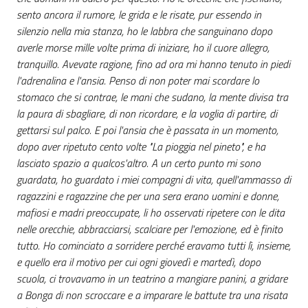
sento ancora il rumore, le grida e le risate, pur essendo in
silenzio nella mia stanza, ho le labbra che sanguinano dopo
averle morse mille volte prima di iniziare, ho il cuore allegro,
tranquillo. Avevate ragione, fino ad ora mi hanno tenuto in piedi
l'adrenalina e l'ansia. Penso di non poter mai scordare lo
stomaco che si contrae, le mani che sudano, la mente divisa tra
la paura di sbagliare, di non ricordare, e la voglia di partire, di
gettarsi sul palco. E poi l'ansia che è passata in un momento,
dopo aver ripetuto cento volte "La pioggia nel pineto", e ha
lasciato spazio a qualcos'altro. A un certo punto mi sono
guardata, ho guardato i miei compagni di vita, quell'ammasso di
ragazzini e ragazzine che per una sera erano uomini e donne,
mafiosi e madri preoccupate, li ho osservati ripetere con le dita
nelle orecchie, abbracciarsi, scalciare per l'emozione, ed è finito
tutto. Ho cominciato a sorridere perché eravamo tutti lì, insieme,
e quello era il motivo per cui ogni giovedì e martedì, dopo
scuola, ci trovavamo in un teatrino a mangiare panini, a gridare
a Bonga di non scroccare e a imparare le battute tra una risata