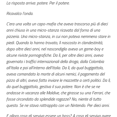
La risposta arriva: potere. Per il potere.
Ricavalco l’onda.
C’era una volta un capo-mafia che aveva trascorso più di dieci
anni chiuso in una micro-stanza ricavata dal forno di una
pizzeria. Una micro-stanza, in cui non poteva nemmeno stare in
piedi. Quando lo hanno trovato, lì nascosto in clandestinità,
dopo oltre dieci anni, nel nascondiglio aveva un game-boy e
alcune riviste pornografiche. Da lì, per oltre dieci anni, aveva
governato i traffici internazionali della droga, dalla Colombia
all’Italia e poi all’interno dell’Italia. Da lì, da qual bugigattolo,
aveva comandato la morte di alcuni nemici, il pagamento del
pizzo di altri, aveva fatto inviare le mazzette a certi politici. Da lì,
da quel bugigattolo, gestiva il suo potere. Non è che se ne
andasse in vacanza alle Maldive, che girasse su una Ferrari, che
fosse circondato da splendide ragazze? No, niente di tutto
questo. Se ne stava rattrappito con un Nintendo. Per dieci anni.
E allora cosa gli serviva essere un boss? A cosa gli serviva avere