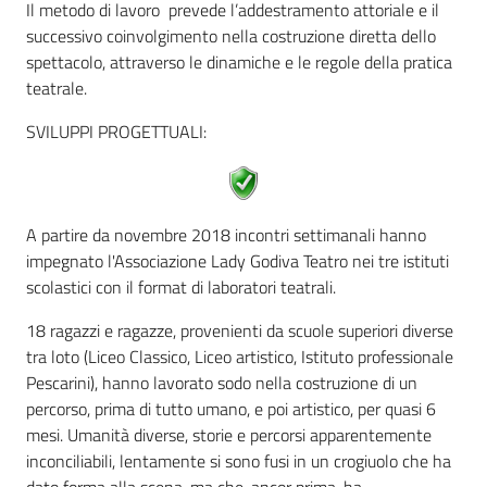
Il metodo di lavoro prevede l’addestramento attoriale e il
successivo coinvolgimento nella costruzione diretta dello
Assemblea
spettacolo, attraverso le dinamiche e le regole della pratica
teatrale.
Attività
SVILUPPI PROGETTUALI:
Argomenti
Per i media
A partire da novembre 2018 incontri settimanali hanno
impegnato l'Associazione Lady Godiva Teatro nei tre istituti
scolastici con il format di laboratori teatrali.
Per i cittadini
18 ragazzi e ragazze, provenienti da scuole superiori diverse
tra loto (Liceo Classico, Liceo artistico, Istituto professionale
Pescarini), hanno lavorato sodo nella costruzione di un
percorso, prima di tutto umano, e poi artistico, per quasi 6
mesi. Umanità diverse, storie e percorsi apparentemente
inconciliabili, lentamente si sono fusi in un crogiuolo che ha
dato forma alla scena, ma che, ancor prima, ha