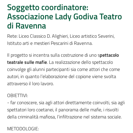
Percorsi
Soggetto coordinatore:
sulla
Associazione Lady Godiva Teatro
memoria
di Ravenna
Rete: Liceo Classico D. Alighieri, Liceo artistico Severini,
Istituto arti e mestieri Pescarini di Ravenna.
Seguici
su
Il progetto si incentra sulla costruzione di uno s
pettacolo
teatrale sulle mafie
. La realizzazione dello spettacolo
coinvolge gli alunni partecipanti sia come attori che come
autori, in quanto l’elaborazione del copione viene svolta
attraverso il loro lavoro.
OBIETTIVI:
- far conoscere, sia agli attori direttamente coinvolti, sia agli
spettatori loro coetanei, il panorama delle mafie, i risvolti
della criminalità mafiosa, l’infiltrazione nel sistema sociale.
Assemblea
legislativa
METODOLOGIE: