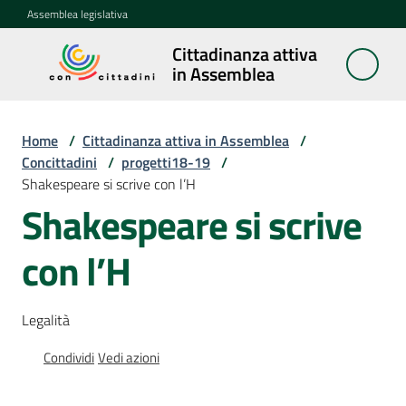
Vai al contenuto
Vai alla navigazione
Vai al footer
Assemblea legislativa
Cittadinanza attiva
Cittadinanza
in Assemblea
attiva in
Assemblea
Home
/
Cittadinanza attiva in Assemblea
/
Concittadini
/
progetti18-19
/
Shakespeare si scrive con l’H
Concittadini
Menu selezionato
Shakespeare si scrive
Porte
con l’H
aperte
in
Assemblea
Legalità
Mostre
Condividi
Vedi azioni
itineranti