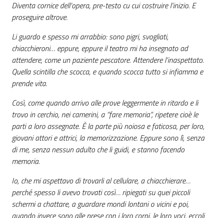
Diventa cornice dell’opera, pre-testo cu cui costruire l’inizio. E
proseguire altrove.
Li guardo e spesso mi arrabbio: sono pigri, svogliati,
chiacchieroni… eppure, eppure il teatro mi ha insegnato ad
attendere, come un paziente pescatore. Attendere l’inaspettato.
Quella scintilla che scocca, e quando scocca tutto si infiamma e
prende vita.
Così, come quando arrivo alle prove leggermente in ritardo e li
trovo in cerchio, nei camerini, a “fare memoria”, ripetere cioè le
parti a loro assegnate. È la parte più noiosa e faticosa, per loro,
giovani attori e attrici, la memorizzazione. Eppure sono lì, senza
di me, senza nessun adulto che li guidi, e stanno facendo
memoria.
Io, che mi aspettavo di trovarli al cellulare, a chiacchierare…
perché spesso li avevo trovati così… ripiegati su quei piccoli
schermi a chattare, a guardare mondi lontani o vicini e poi,
quando invece sono alle prese con i loro corpi, le loro voci, eccoli