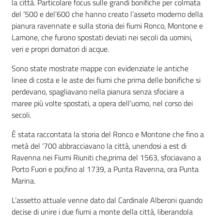
la città. Particolare focus sulle grandi bonifiche per colmata
del ‘500 e del’600 che hanno creato l’asseto moderno della
pianura ravennate e sulla storia dei fiumi Ronco, Montone e
Lamone, che furono spostati deviati nei secoli da uomini,
veri e propri domatori di acque.
Sono state mostrate mappe con evidenziate le antiche
linee di costa e le aste dei fiumi che prima delle bonifiche si
perdevano, spagliavano nella pianura senza sfociare a
maree più volte spostati, a opera dell’uomo, nel corso dei
secoli.
È stata raccontata la storia del Ronco e Montone che fino a
metà del ‘700 abbracciavano la città, unendosi a est di
Ravenna nei Fiumi Riuniti che,prima del 1563, sfociavano a
Porto Fuori e poi,fino al 1739, a Punta Ravenna, ora Punta
Marina.
L’assetto attuale venne dato dal Cardinale Alberoni quando
decise di unire i due fiumi a monte della città, liberandola