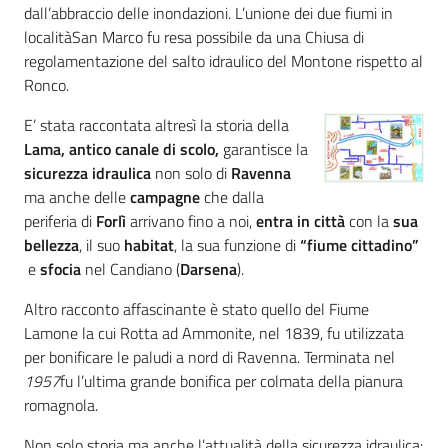
dall’abbraccio delle inondazioni. L’unione dei due fiumi in
localitàSan Marco fu resa possibile da una Chiusa di
regolamentazione del salto idraulico del Montone rispetto al
Ronco.
E’ stata raccontata altresì la storia della
Lama, antico canale di scolo,
garantisce la
sicurezza idraulica
non solo di
Ravenna
ma anche delle
campagne
che dalla
periferia di
Forlì
arrivano fino a noi,
entra in città
con la
sua
bellezza
, il suo
habitat
, la sua funzione di
“fiume cittadino”
e
sfocia
nel Candiano (
Darsena
).
Altro racconto affascinante è stato quello del Fiume
Lamone la cui Rotta ad Ammonite, nel 1839, fu utilizzata
per bonificare le paludi a nord di Ravenna. Terminata nel
1957
fu l’ultima grande bonifica per colmata della pianura
romagnola.
Non solo storia ma anche l’attualità della sicurezza idraulica: