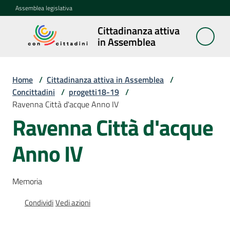
Vai al contenuto
Vai alla navigazione
Vai al footer
Assemblea legislativa
Cittadinanza attiva
Cittadinanza
in Assemblea
attiva in
Assemblea
Home
/
Cittadinanza attiva in Assemblea
/
Concittadini
/
progetti18-19
/
Ravenna Città d'acque Anno IV
Concittadini
Menu selezionato
Ravenna Città d'acque
Porte
Anno IV
aperte
in
Assemblea
Memoria
Mostre
Condividi
Vedi azioni
itineranti