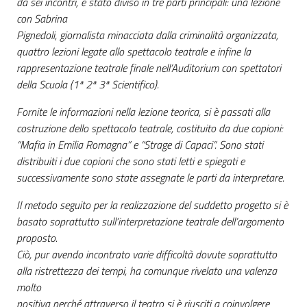
da sei incontri, è stato diviso in tre parti principali: una lezione
con Sabrina
Pignedoli, giornalista minacciata dalla criminalità organizzata,
quattro lezioni legate allo spettacolo teatrale e infine la
rappresentazione teatrale finale nell’Auditorium con spettatori
della Scuola (1ª 2ª 3ª Scientifico).
Fornite le informazioni nella lezione teorica, si è passati alla
costruzione dello spettacolo teatrale, costituito da due copioni:
“Mafia in Emilia Romagna” e “Strage di Capaci”. Sono stati
distribuiti i due copioni che sono stati letti e spiegati e
successivamente sono state assegnate le parti da interpretare.
Il metodo seguito per la realizzazione del suddetto progetto si è
basato soprattutto sull’interpretazione teatrale dell’argomento
proposto.
Ciò, pur avendo incontrato varie difficoltà dovute soprattutto
alla ristrettezza dei tempi, ha comunque rivelato una valenza
molto
positiva perché attraverso il teatro si è riusciti a coinvolgere