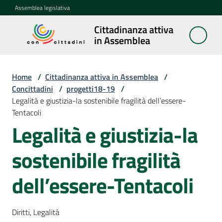
Vai al contenuto
Vai alla navigazione
Vai al footer
Assemblea legislativa
Cittadinanza attiva
Cittadinanza
in Assemblea
attiva in
Assemblea
Home
/
Cittadinanza attiva in Assemblea
/
Concittadini
/
progetti18-19
/
Legalità e giustizia-la sostenibile fragilità dell’essere-
Concittadini
Tentacoli
Menu selezionato
Legalità e giustizia-la
Porte
aperte
sostenibile fragilità
in
Assemblea
dell’essere-Tentacoli
Mostre
itineranti
Diritti, Legalità