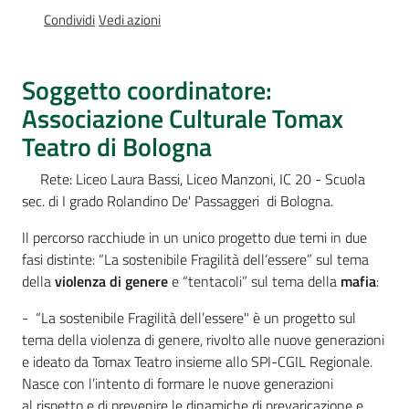
Percorsi
Condividi
Vedi azioni
sulla
memoria
Soggetto coordinatore:
Associazione Culturale Tomax
Seguici
Teatro di Bologna
su
Rete: Liceo Laura Bassi, Liceo Manzoni, IC 20 - Scuola
sec. di I grado Rolandino De' Passaggeri di Bologna.
Il percorso racchiude in un unico progetto due temi in due
fasi distinte: “La sostenibile Fragilità dell’essere” sul tema
della
violenza di genere
e “tentacoli” sul tema della
mafia
:
- “La sostenibile Fragilità dell’essere" è un progetto sul
tema della violenza di genere, rivolto alle nuove generazioni
e ideato da Tomax Teatro insieme allo SPI-CGIL Regionale.
Assemblea
Nasce con l’intento di formare le nuove generazioni
legislativa
al rispetto e di prevenire le dinamiche di prevaricazione e