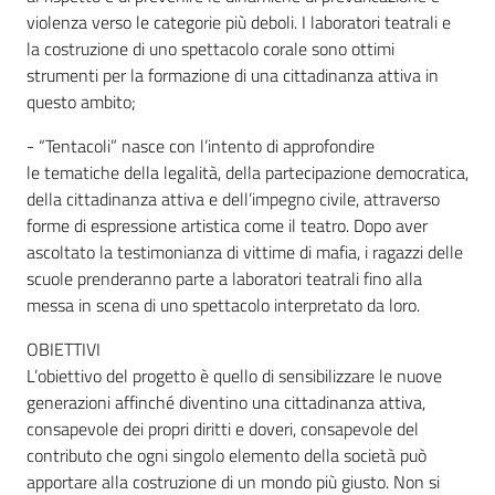
violenza verso le categorie più deboli. I laboratori teatrali e
Assemblea
la costruzione di uno spettacolo corale sono ottimi
strumenti per la formazione di una cittadinanza attiva in
Attività
questo ambito;
- “Tentacoli” nasce con l’intento di approfondire
Argomenti
le tematiche della legalità, della partecipazione democratica,
della cittadinanza attiva e dell’impegno civile, attraverso
Per i media
forme di espressione artistica come il teatro. Dopo aver
ascoltato la testimonianza di vittime di mafia, i ragazzi delle
scuole prenderanno parte a laboratori teatrali fino alla
Per i cittadini
messa in scena di uno spettacolo interpretato da loro.
OBIETTIVI
L’obiettivo del progetto è quello di sensibilizzare le nuove
generazioni affinché diventino una cittadinanza attiva,
consapevole dei propri diritti e doveri, consapevole del
contributo che ogni singolo elemento della società può
apportare alla costruzione di un mondo più giusto. Non si