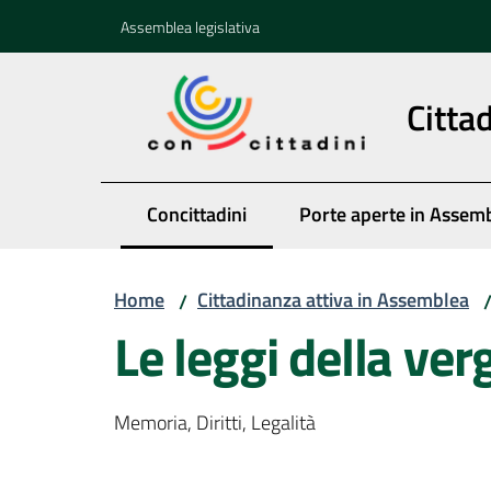
Vai al contenuto
Vai alla navigazione
Vai al footer
Assemblea legislativa
Citta
Concittadini
Porte aperte in Assem
Menu selezionato
Home
Cittadinanza attiva in Assemblea
/
Le leggi della v
Memoria, Diritti, Legalità