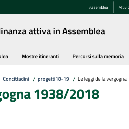
Assemblea
Attivi
dinanza attiva in Assemblea
blea
Mostre itineranti
Percorsi sulla memoria
Concittadini
progetti18-19
Le leggi della vergogn
/
/
/
ergogna 1938/2018