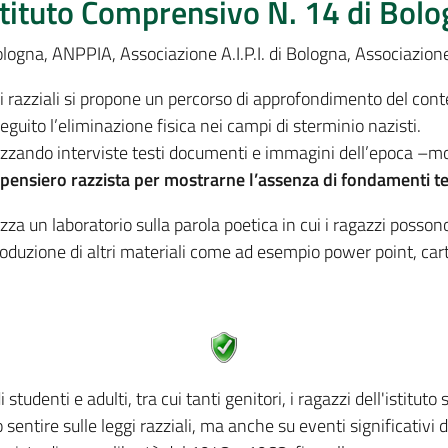
stituto Comprensivo N. 14 di Bol
logna, ANPPIA, Associazione A.I.P.I. di Bologna, Associazio
ggi razziali si propone un percorso di approfondimento del co
eguito l’eliminazione fisica nei campi di sterminio nazisti.
ilizzando interviste testi documenti e immagini dell’epoca –mo
pensiero razzista per mostrarne l’assenza di fondamenti teor
zza un laboratorio sulla parola poetica in cui i ragazzi poss
 produzione di altri materiali come ad esempio power point, car
tudenti e adulti, tra cui tanti genitori, i ragazzi dell'istitut
sentire sulle leggi razziali, ma anche su eventi significativi d