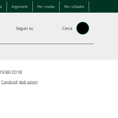
tà
Argomenti
Per i media
Per i cittadini
Seguici su
Cerca
a 1938/2018
Condividi
Vedi azioni