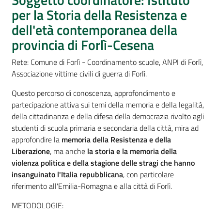
Percorsi
per la Storia della Resistenza e
sulla
dell'età contemporanea della
memoria
provincia di Forlì-Cesena
Rete: Comune di Forlì - Coordinamento scuole, ANPI di Forlì,
Seguici
Associazione vittime civili di guerra di Forlì.
su
Questo percorso di conoscenza, approfondimento e
partecipazione attiva sui temi della memoria e della legalità,
della cittadinanza e della difesa della democrazia rivolto agli
studenti di scuola primaria e secondaria della città, mira ad
approfondire la
memoria della Resistenza e della
Liberazione
, ma anche
la storia e la memoria della
violenza politica e della stagione delle stragi che hanno
insanguinato l'Italia repubblicana
, con particolare
riferimento all'Emilia-Romagna e alla città di Forlì.
Assemblea
METODOLOGIE:
legislativa