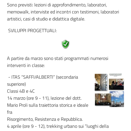
Sono previsti: lezioni di approfondimento, laboratori,
Assemblea
memowalk, interviste ed incontri con testimoni, laboratori
artistici, casi di studio e didattica digitale.
Attività
SVILUPPI PROGETTUALI:
Argomenti
Per i media
A partire da marzo sono stati programmati numerosi
interventi in classe:
- ITAS “SAFFI/ALBERTI” (secondaria
Per i cittadini
superiore)
Classi 4B e 4C
14 marzo (ore 9 - 11), lezione del dott.
Mario Proli sulla traiettoria storica e ideale
fra
Risorgimento, Resistenza e Repubblica.
4 aprile (ore 9 - 12), trekking urbano sui “luoghi della