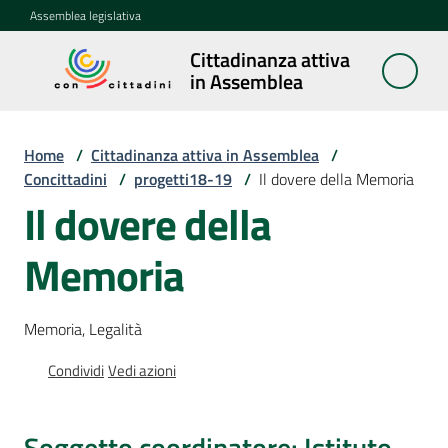
Vai al contenuto
Vai alla navigazione
Vai al footer
Assemblea legislativa
Cittadinanza attiva
Cittadinanza
in Assemblea
attiva in
Assemblea
Home
/
Cittadinanza attiva in Assemblea
/
Concittadini
/
progetti18-19
/
Il dovere della Memoria
Il dovere della
Concittadini
Menu selezionato
Memoria
Porte
aperte
in
Memoria, Legalità
Assemblea
Condividi
Vedi azioni
Mostre
itineranti
Soggetto coordinatore: Istituto