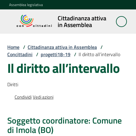
Vai al contenuto
Vai alla navigazione
Vai al footer
Assemblea legislativa
Cittadinanza attiva
Cittadinanza
in Assemblea
attiva in
Assemblea
Home
/
Cittadinanza attiva in Assemblea
/
Concittadini
/
progetti18-19
/
Il diritto all’intervallo
Il diritto all’intervallo
Concittadini
Menu selezionato
Porte
Diritti
aperte
in
Condividi
Vedi azioni
Assemblea
Mostre
Soggetto coordinatore: Comune
itineranti
di Imola (BO)