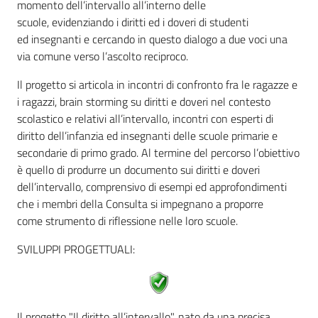
momento dell’intervallo all’interno delle
scuole, evidenziando i diritti ed i doveri di studenti
Assemblea
ed insegnanti e cercando in questo dialogo a due voci una
via comune verso l’ascolto reciproco.
Attività
Il progetto si articola in incontri di confronto fra le ragazze e
Argomenti
i ragazzi, brain storming su diritti e doveri nel contesto
scolastico e relativi all’intervallo, incontri con esperti di
Per i media
diritto dell’infanzia ed insegnanti delle scuole primarie e
secondarie di primo grado. Al termine del percorso l’obiettivo
è quello di produrre un documento sui diritti e doveri
dell’intervallo, comprensivo di esempi ed approfondimenti
Per i cittadini
che i membri della Consulta si impegnano a proporre
come strumento di riflessione nelle loro scuole.
SVILUPPI PROGETTUALI:
Il progetto "Il diritto all’intervallo", nato da una precisa