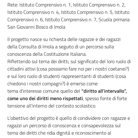
Percorsi
Rete: Istituto Comprensivo n. 1, Istituto Comprensivo n. 2,
sulla
Istituto Comprensivo n. 4, Istituto Comprensivo n. 5, Istituto
memoria
Comprensivo n. 6, Istituto Comprensivo n. 7, Scuola primaria
San Giovanni Bosco di Imola
Il progetto nasce su richiesta delle ragazze e dei ragazzi
Seguici
della Consulta di Imola a seguito di un percorso sulla
su
conoscenza della Costituzione Italiana.
Riflettendo sul tema dei diritti, sul significato del loro ruolo di
cittadini attivi (cosa possiamo fare noi per i nostri coetanei?)
e sul loro ruolo di studenti rappresentanti di studenti (cosa
chiedono i nostri compagni?) è emerso come
tema d’interesse comune quello del
“diritto all’intervallo”,
come uno dei diritti meno rispettati
, spesso fonte di forte
tensione all’interno del contesto scolastico.
L’obiettivo del progetto è quello di condividere con ragazze e
ragazzi un percorso di conoscenza e consapevolezza sul
Assemblea
legislativa
tema dei diritti che ridia dignità e riconoscimento al