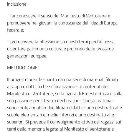
inclusione.
Assemblea
- far conoscere il senso del Manifesto di Ventotene e
promuovere nei giovani la conoscenza dell’idea di Europa
Attività
federale;
Argomenti
- promuovere la riflessione su questi temi perché possa
diventare patrimonio culturale profondo delle prossime
generazioni europee.
Per i media
METODOLOGIE:
Per i cittadini
Il progetto prende spunto da una serie di materiali filmati
a scopo didattico che si focalizzano sui contenuti del
Manifesto di Ventotene, sulla figura di Ernesto Rossi e sulla
sua passione per il teatro dei burattini. Questi materiali
sono confezionati in due filmati didattici: uno destinato alle
scuole elementari e medie inferiori e uno destinato alle
superiori. Si prevede il coinvolgimento attivo dei ragazzi sui
temi della memoria legata al Manifesto di Ventotene e