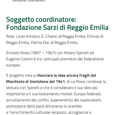
Percorsi
sulla
memoria
Soggetto coordinatore:
Fondazione Sarzi di Reggio Emilia
Rete: Liceo Artistico G. Chierici di Reggio Emilia, Ethnos di
Seguici
Reggio Emilia, Patma Doc di Reggio Emilia.
su
Ernesto Rossi (1897 – 1967) con Altiero Spinelli ed
Eugenio Colorni è tra i principali promotori del federalismo
europeo.
Il progetto mira a
rilanciare le idee ancora fragili del
Manifesto di Ventotene del 1941
, di cui Rossi condivise la
stesura con Spinelli e che è considerato il suo libro più
importante e il suo testamento morale: Europa federale,
annullamento dei confini, superamento dei nazionalismi,
Assemblea
promozione della pace attraverso lo scambio
legislativa
e l'arricchimento culturale reciproco, accoglienza e