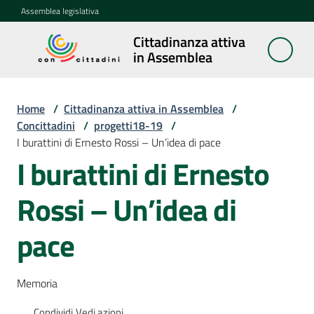
Vai al contenuto
Vai alla navigazione
Vai al footer
Assemblea legislativa
Cittadinanza attiva
Cittadinanza
in Assemblea
attiva in
Assemblea
Home
/
Cittadinanza attiva in Assemblea
/
Concittadini
/
progetti18-19
/
I burattini di Ernesto Rossi – Un’idea di pace
Concittadini
Menu selezionato
I burattini di Ernesto
Porte
Rossi – Un’idea di
aperte
in
Assemblea
pace
Mostre
Memoria
itineranti
Condividi
Vedi azioni