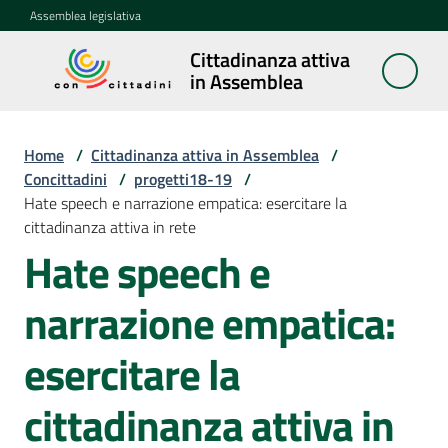
Vai al contenuto
Vai alla navigazione
Vai al footer
Assemblea legislativa
Cittadinanza attiva
Cittadinanza
in Assemblea
attiva in
Assemblea
Home
/
Cittadinanza attiva in Assemblea
/
Concittadini
/
progetti18-19
/
Hate speech e narrazione empatica: esercitare la
Concittadini
cittadinanza attiva in rete
Menu selezionato
Hate speech e
Porte
aperte
narrazione empatica:
in
Assemblea
esercitare la
Mostre
cittadinanza attiva in
itineranti