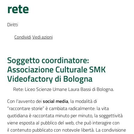
rete
Percorsi
sulla
memoria
Diritti
Condividi
Vedi azioni
Seguici
su
Soggetto coordinatore:
Associazione Culturale SMK
Videofactory di Bologna
Rete: Liceo Scienze Umane Laura Bassi di Bologna.
Con l'avvento dei
social media
, la modalità di
“raccontare storie” è cambiata radicalmente: la vita
quotidiana è raccontata minuto per minuto, la soggettività
Assemblea
viene esposta al pubblico del web, che può interagire con
legislativa
il contenuto pubblicato con notevole libertà. La condivisione