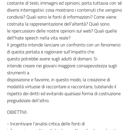
costante di testi, immagini ed opinioni, porta tuttavia con sé
diversi interrogativi: cosa mostrano i contenuti che vengono
Assemblea
condivisi? Quali sono le fonti di informazioni? Come viene
costruita la rappresentazione dell'alterità? Quali sono
Attività
le ripercussioni delle nostre opinioni sul web? Quali quelle
dell'hate speech nella vita reale?
Argomenti
Il progetto intende lanciare un confronto con un fenomeno
di questa portata e ragionare sull'impatto che
Per i media
questo potrebbe avere sugli adulti di domani. Si
intende creare nei giovani maggiore consapevolezza sugli
strumenti a
Per i cittadini
disposizione e favorire, in questo modo, la creazione di
modalità virtuose di raccontare e raccontarsi, tutelando il
rispetto dei diritti ed evitando qualsiasi forma di costruzione
pregiudiziale dell'altro.
OBIETTIVI:
- Incentivare l'analisi critica delle fonti di