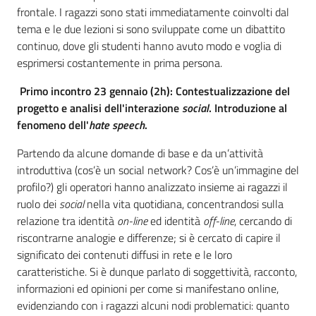
frontale. I ragazzi sono stati immediatamente coinvolti dal
tema e le due lezioni si sono sviluppate come un dibattito
continuo, dove gli studenti hanno avuto modo e voglia di
esprimersi costantemente in prima persona.
Primo incontro 23 gennaio (2h):
Contestualizzazione del
progetto e analisi dell'interazione
social
. Introduzione al
fenomeno dell'
hate speech
.
Partendo da alcune domande di base e da un’attività
introduttiva (cos’è un social network? Cos’è un’immagine del
profilo?) gli operatori hanno analizzato insieme ai ragazzi il
ruolo dei
social
nella vita quotidiana, concentrandosi sulla
relazione tra identità
on-line
ed identità
off-line
, cercando di
riscontrarne analogie e differenze; si è cercato di capire il
significato dei contenuti diffusi in rete e le loro
caratteristiche. Si è dunque parlato di soggettività, racconto,
informazioni ed opinioni per come si manifestano online,
evidenziando con i ragazzi alcuni nodi problematici: quanto