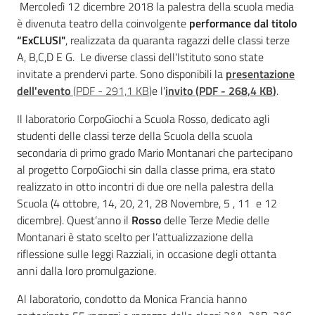
Mercoledì 12 dicembre 2018 la palestra della scuola media
è divenuta teatro della coinvolgente
performance dal titolo
“ExCLUSI"
, realizzata da quaranta ragazzi delle classi terze
A, B,C,D E G. Le diverse classi dell'Istituto sono state
invitate a prendervi parte. Sono disponibili la
presentazione
dell'evento
(
PDF
-
291,1 KB
)
e l'
invito
(
PDF
-
268,4 KB
)
.
Il laboratorio CorpoGiochi a Scuola Rosso, dedicato agli
studenti delle classi terze della Scuola della scuola
secondaria di primo grado Mario Montanari che partecipano
al progetto CorpoGiochi sin dalla classe prima, era stato
realizzato in otto incontri di due ore nella palestra della
Scuola (4 ottobre, 14, 20, 21, 28 Novembre, 5 , 11 e 12
dicembre). Quest’anno il
Rosso
delle Terze Medie delle
Montanari è stato scelto per l’attualizzazione della
riflessione sulle leggi Razziali, in occasione degli ottanta
anni dalla loro promulgazione.
Al laboratorio, condotto da Monica Francia hanno