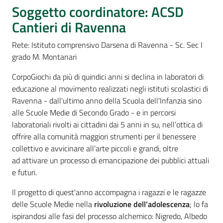
Percorsi
Soggetto coordinatore: ACSD
sulla
Cantieri di Ravenna
memoria
Rete: Istituto comprensivo Darsena di Ravenna - Sc. Sec I
grado M. Montanari
Seguici
CorpoGiochi da più di quindici anni si declina in laboratori di
su
educazione al movimento realizzati negli istituti scolastici di
Ravenna - dall'ultimo anno della Scuola dell'Infanzia sino
alle Scuole Medie di Secondo Grado - e in percorsi
laboratoriali rivolti ai cittadini dai 5 anni in su, nell’ottica di
offrire alla comunità maggiori strumenti per il benessere
collettivo e avvicinare all’arte piccoli e grandi, oltre
ad attivare un processo di emancipazione dei pubblici attuali
e futuri.
Il progetto di quest'anno accompagna i ragazzi e le ragazze
Assemblea
delle Scuole Medie nella
rivoluzione dell’adolescenza
; lo fa
legislativa
ispirandosi alle fasi del processo alchemico: Nigredo, Albedo