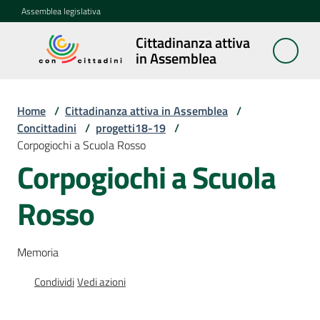
Vai al contenuto
Vai alla navigazione
Vai al footer
Assemblea legislativa
Cittadinanza attiva
Cittadinanza
in Assemblea
attiva in
Assemblea
Home
/
Cittadinanza attiva in Assemblea
/
Concittadini
/
progetti18-19
/
Corpogiochi a Scuola Rosso
Concittadini
Menu selezionato
Corpogiochi a Scuola
Porte
Rosso
aperte
in
Assemblea
Memoria
Mostre
Condividi
Vedi azioni
itineranti