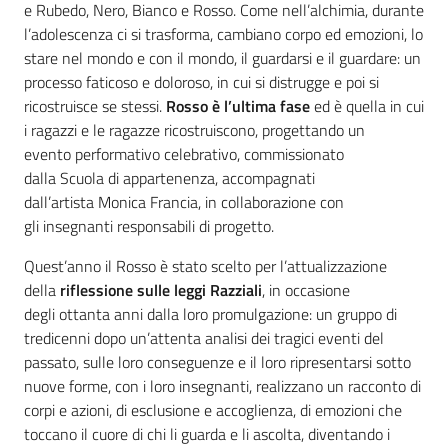
e Rubedo, Nero, Bianco e Rosso. Come nell’alchimia, durante
l’adolescenza ci si trasforma, cambiano corpo ed emozioni, lo
Assemblea
stare nel mondo e con il mondo, il guardarsi e il guardare: un
processo faticoso e doloroso, in cui si distrugge e poi si
Attività
ricostruisce se stessi.
Rosso è l’ultima fase
ed è quella in cui
i ragazzi e le ragazze ricostruiscono, progettando un
Argomenti
evento performativo celebrativo, commissionato
dalla Scuola di appartenenza, accompagnati
Per i media
dall’artista Monica Francia, in collaborazione con
gli insegnanti responsabili di progetto.
Per i cittadini
Quest’anno il Rosso è stato scelto per l’attualizzazione
della
riflessione sulle leggi Razziali
, in occasione
degli ottanta anni dalla loro promulgazione: un gruppo di
tredicenni dopo un’attenta analisi dei tragici eventi del
passato, sulle loro conseguenze e il loro ripresentarsi sotto
nuove forme, con i loro insegnanti, realizzano un racconto di
corpi e azioni, di esclusione e accoglienza, di emozioni che
toccano il cuore di chi li guarda e li ascolta, diventando i