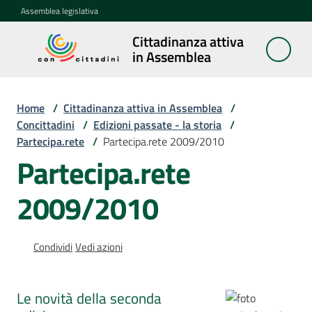
Vai al contenuto
Vai alla navigazione
Vai al footer
Assemblea legislativa
Cittadinanza attiva
Cittadinanza
in Assemblea
attiva in
Assemblea
Home
/
Cittadinanza attiva in Assemblea
/
Concittadini
/
Edizioni passate - la storia
/
Partecipa.rete
/
Partecipa.rete 2009/2010
Concittadini
Menu selezionato
Partecipa.rete
Porte
2009/2010
aperte
in
Assemblea
Condividi
Vedi azioni
Mostre
itineranti
Le novità della seconda