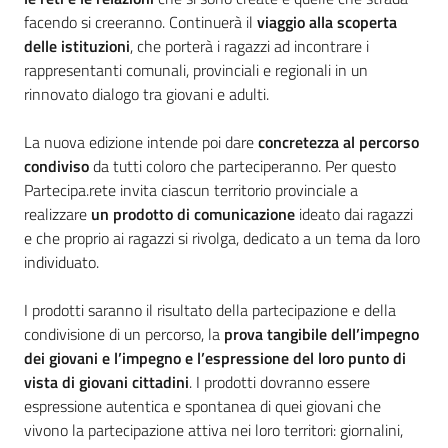
facendo si creeranno. Continuerà il
viaggio alla scoperta
Assemblea
delle istituzioni
, che porterà i ragazzi ad incontrare i
rappresentanti comunali, provinciali e regionali in un
Attività
rinnovato dialogo tra giovani e adulti.
Argomenti
La nuova edizione intende poi dare
concretezza al percorso
condiviso
da tutti coloro che parteciperanno. Per questo
Per i media
Partecipa.rete invita ciascun territorio provinciale a
realizzare
un prodotto di comunicazione
ideato dai ragazzi
e che proprio ai ragazzi si rivolga, dedicato a un tema da loro
individuato.
Per i cittadini
I prodotti saranno il risultato della partecipazione e della
condivisione di un percorso, la
prova tangibile dell’impegno
dei giovani e l’impegno e l’espressione del loro punto di
vista di giovani cittadini
. I prodotti dovranno essere
espressione autentica e spontanea di quei giovani che
vivono la partecipazione attiva nei loro territori: giornalini,