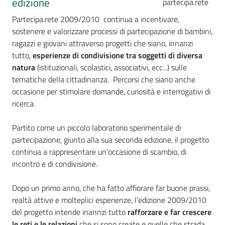
edizione
Percorsi
sulla
Partecipa.rete 2009/2010 continua a incentivare,
memoria
sostenere e valorizzare processi di partecipazione di bambini,
ragazzi e giovani attraverso progetti che siano, innanzi
tutto,
esperienze di condivisione tra soggetti di diversa
natura
(istituzionali, scolastici, associativi, ecc...) sulle
Seguici
tematiche della cittadinanza. Percorsi che siano anche
su
occasione per stimolare domande, curiosità e interrogativi di
ricerca.
Partito come un piccolo laboratorio sperimentale di
partecipazione, giunto alla sua seconda edizione, il progetto
continua a rappresentare un'occasione di scambio, di
incontro e di condivisione.
Dopo un primo anno, che ha fatto affiorare far buone prassi,
realtà attive e molteplici esperienze, l'edizione 2009/2010
Assemblea
del progetto intende inannzi tutto
rafforzare e far crescere
legislativa
le reti e le relazioni
che si sono create e quelle che strada