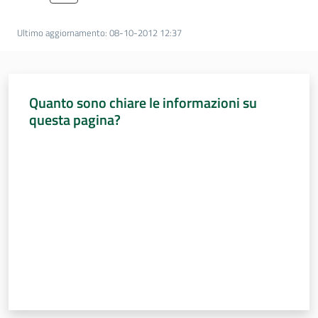
Percorsi
sulla
Ultimo aggiornamento
:
08-10-2012 12:37
memoria
Quanto sono chiare le informazioni su
Seguici
questa pagina?
su
Valuta da 1 a 5 stelle
Assemblea
legislativa