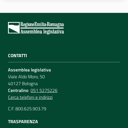
Assemblea
Attività
Argomenti
Per i media
CONTATTI
Assemblea legislativa
Per i cittadini
Viale Aldo Moro, 50
40127 Bologna
Centralino
051 5275226
Cerca telefoni e indirizzi
C.F. 800.625.903.79
TRASPARENZA