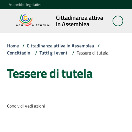
Vai al contenuto
Vai alla navigazione
Vai al footer
Assemblea legislativa
Cittadinanza attiva
Cittadinanza
in Assemblea
attiva in
Assemblea
Home
/
Cittadinanza attiva in Assemblea
/
Concittadini
/
Tutti gli eventi
/
Tessere di tutela
Concittadini
Menu selezionato
Tessere di tutela
Salta al contenuto
Porte
aperte
in
Assemblea
Condividi
Vedi azioni
Mostre
itineranti