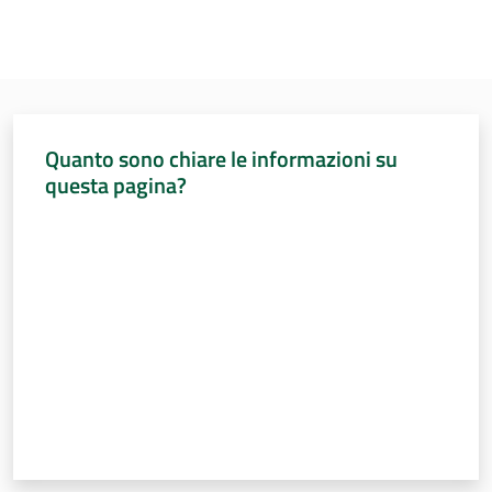
Assemblea
Attività
Argomenti
Quanto sono chiare le informazioni su
questa pagina?
Per i media
Valuta da 1 a 5 stelle
Per i cittadini