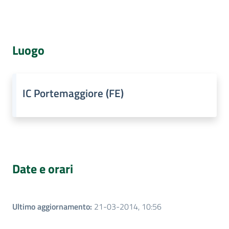
Percorsi
Cos'è
sulla
memoria
Luogo
Seguici
su
IC Portemaggiore (FE)
Date e orari
Ultimo aggiornamento
:
21-03-2014, 10:56
Assemblea
legislativa