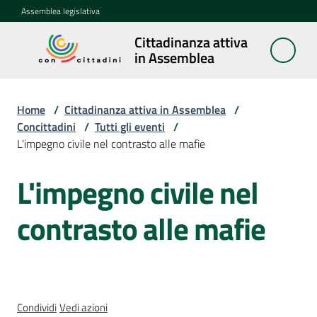
Vai al contenuto
Vai alla navigazione
Vai al footer
Assemblea legislativa
Cittadinanza attiva
Cittadinanza
in Assemblea
attiva in
Assemblea
Home
/
Cittadinanza attiva in Assemblea
/
Concittadini
/
Tutti gli eventi
/
L'impegno civile nel contrasto alle mafie
Concittadini
Menu selezionato
L'impegno civile nel
Salta al contenuto
Porte
aperte
contrasto alle mafie
in
Assemblea
Mostre
itineranti
Condividi
Vedi azioni