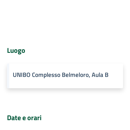
Percorsi
sulla
memoria
Cos'è
Seguici
Luogo
su
UNIBO Complesso Belmeloro, Aula B
Date e orari
Assemblea
legislativa