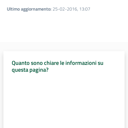
Ultimo aggiornamento
:
25-02-2016, 13:07
Assemblea
Attività
Argomenti
Per i media
Quanto sono chiare le informazioni su
questa pagina?
Per i cittadini
Valuta da 1 a 5 stelle