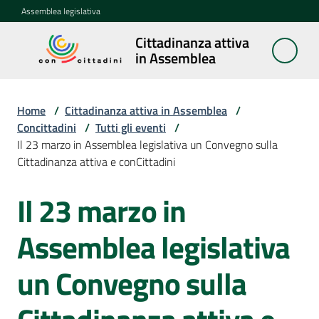
Vai al contenuto
Vai alla navigazione
Vai al footer
Assemblea legislativa
Cittadinanza attiva
Cittadinanza
in Assemblea
attiva in
Assemblea
Home
/
Cittadinanza attiva in Assemblea
/
Concittadini
/
Tutti gli eventi
/
Il 23 marzo in Assemblea legislativa un Convegno sulla
Concittadini
Cittadinanza attiva e conCittadini
Menu selezionato
Porte
Il 23 marzo in
Salta al contenuto
aperte
in
Assemblea legislativa
Assemblea
un Convegno sulla
Mostre
itineranti