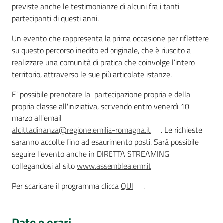
previste anche le testimonianze di alcuni fra i tanti
partecipanti di questi anni.
Assemblea
Un evento che rappresenta la prima occasione per riflettere
Attività
su questo percorso inedito ed originale, che è riuscito a
realizzare una comunità di pratica che coinvolge l’intero
Argomenti
territorio, attraverso le sue più articolate istanze.
E' possibile prenotare la partecipazione propria e della
Per i media
propria classe all'iniziativa, scrivendo entro venerdì 10
marzo all'email
alcittadinanza@regione.emilia-romagna.it
. Le richieste
Per i cittadini
saranno accolte fino ad esaurimento posti. Sarà possibile
seguire l'evento anche in DIRETTA STREAMING
collegandosi al sito
www.assemblea.emr.it
Per scaricare il programma clicca
QUI
.
Date e orari