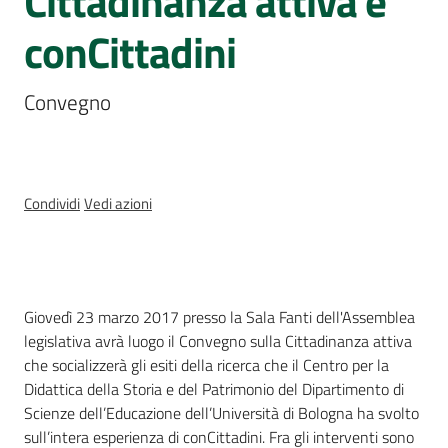
Cittadinanza attiva e
Percorsi
conCittadini
sulla
memoria
Convegno
Seguici
su
Condividi
Vedi azioni
Cos'è
Giovedì 23 marzo 2017 presso la Sala Fanti dell'Assemblea
legislativa avrà luogo il Convegno sulla Cittadinanza attiva
che socializzerà gli esiti della ricerca che il Centro per la
Didattica della Storia e del Patrimonio del Dipartimento di
Assemblea
Scienze dell’Educazione dell’Università di Bologna ha svolto
legislativa
sull’intera esperienza di conCittadini. Fra gli interventi sono